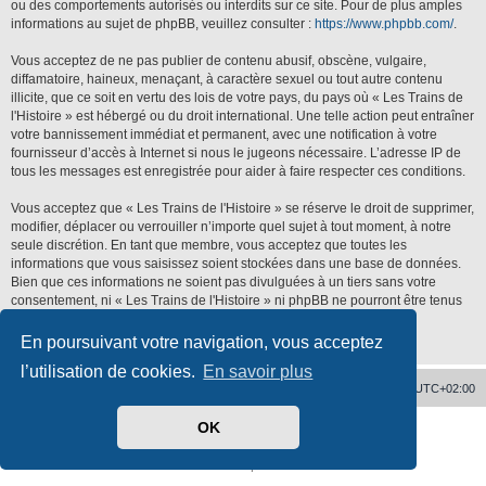
ou des comportements autorisés ou interdits sur ce site. Pour de plus amples
informations au sujet de phpBB, veuillez consulter :
https://www.phpbb.com/
.
Vous acceptez de ne pas publier de contenu abusif, obscène, vulgaire,
diffamatoire, haineux, menaçant, à caractère sexuel ou tout autre contenu
illicite, que ce soit en vertu des lois de votre pays, du pays où « Les Trains de
l'Histoire » est hébergé ou du droit international. Une telle action peut entraîner
votre bannissement immédiat et permanent, avec une notification à votre
fournisseur d’accès à Internet si nous le jugeons nécessaire. L’adresse IP de
tous les messages est enregistrée pour aider à faire respecter ces conditions.
Vous acceptez que « Les Trains de l'Histoire » se réserve le droit de supprimer,
modifier, déplacer ou verrouiller n’importe quel sujet à tout moment, à notre
seule discrétion. En tant que membre, vous acceptez que toutes les
informations que vous saisissez soient stockées dans une base de données.
Bien que ces informations ne soient pas divulguées à un tiers sans votre
consentement, ni « Les Trains de l'Histoire » ni phpBB ne pourront être tenus
responsables de toute tentative de piratage qui pourrait conduire à la
compromission des données.
En poursuivant votre navigation, vous acceptez
l’utilisation de cookies.
En savoir plus
Accueil
Supprimer les cookies
Heures au format
UTC+02:00
OK
Développé par
phpBB
® Forum Software © phpBB Limited
Traduit par
phpBB-fr.com
Confidentialité
|
Conditions