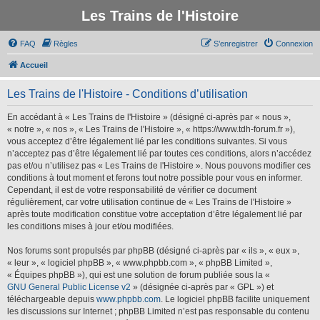
Les Trains de l'Histoire
FAQ
Règles
S’enregistrer
Connexion
Accueil
Les Trains de l'Histoire - Conditions d’utilisation
En accédant à « Les Trains de l'Histoire » (désigné ci-après par « nous »,
« notre », « nos », « Les Trains de l'Histoire », « https://www.tdh-forum.fr »),
vous acceptez d’être légalement lié par les conditions suivantes. Si vous
n’acceptez pas d’être légalement lié par toutes ces conditions, alors n’accédez
pas et/ou n’utilisez pas « Les Trains de l'Histoire ». Nous pouvons modifier ces
conditions à tout moment et ferons tout notre possible pour vous en informer.
Cependant, il est de votre responsabilité de vérifier ce document
régulièrement, car votre utilisation continue de « Les Trains de l'Histoire »
après toute modification constitue votre acceptation d’être légalement lié par
les conditions mises à jour et/ou modifiées.
Nos forums sont propulsés par phpBB (désigné ci-après par « ils », « eux »,
« leur », « logiciel phpBB », « www.phpbb.com », « phpBB Limited »,
« Équipes phpBB »), qui est une solution de forum publiée sous la «
GNU General Public License v2
» (désignée ci-après par « GPL ») et
téléchargeable depuis
www.phpbb.com
. Le logiciel phpBB facilite uniquement
les discussions sur Internet ; phpBB Limited n’est pas responsable du contenu