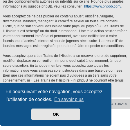
ou des comportements autorisés ou interdits sur ce site. Pour de plus amples
informations au sujet de phpBB, veuillez consulter :
https://www.phpbb.com/
.
Vous acceptez de ne pas publier de contenu abusif, obscène, vulgaire,
diffamatoire, haineux, menaçant, à caractère sexuel ou tout autre contenu
illicite, que ce soit en vertu des lois de votre pays, du pays où « Les Trains de
l'Histoire » est hébergé ou du droit international. Une telle action peut entraîner
votre bannissement immédiat et permanent, avec une notification à votre
fournisseur d’accès à Internet si nous le jugeons nécessaire. L’adresse IP de
tous les messages est enregistrée pour aider à faire respecter ces conditions.
Vous acceptez que « Les Trains de l'Histoire » se réserve le droit de supprimer,
modifier, déplacer ou verrouiller n’importe quel sujet à tout moment, à notre
seule discrétion. En tant que membre, vous acceptez que toutes les
informations que vous saisissez soient stockées dans une base de données.
Bien que ces informations ne soient pas divulguées à un tiers sans votre
consentement, ni « Les Trains de l'Histoire » ni phpBB ne pourront être tenus
responsables de toute tentative de piratage qui pourrait conduire à la
compromission des données.
En poursuivant votre navigation, vous acceptez
l’utilisation de cookies.
En savoir plus
Accueil
Supprimer les cookies
Heures au format
UTC+02:00
OK
Développé par
phpBB
® Forum Software © phpBB Limited
Traduit par
phpBB-fr.com
Confidentialité
|
Conditions