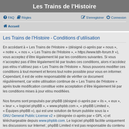
Les Trains de l'Histoire
FAQ
Règles
S’enregistrer
Connexion
Accueil
Les Trains de l'Histoire - Conditions d’utilisation
En accédant à « Les Trains de l'Histoire » (désigné ci-après par « nous »,
« notre », « nos », « Les Trains de l'Histoire », « https://www.tdh-forum.fr »),
vous acceptez d’être légalement lié par les conditions suivantes. Si vous
n’acceptez pas d’être légalement lié par toutes ces conditions, alors n’accédez
pas et/ou n’utilisez pas « Les Trains de l'Histoire ». Nous pouvons modifier ces
conditions à tout moment et ferons tout notre possible pour vous en informer.
Cependant, il est de votre responsabilité de vérifier ce document
régulièrement, car votre utilisation continue de « Les Trains de l'Histoire »
après toute modification constitue votre acceptation d’être légalement lié par
les conditions mises à jour et/ou modifiées.
Nos forums sont propulsés par phpBB (désigné ci-après par « ils », « eux »,
« leur », « logiciel phpBB », « www.phpbb.com », « phpBB Limited »,
« Équipes phpBB »), qui est une solution de forum publiée sous la «
GNU General Public License v2
» (désignée ci-après par « GPL ») et
téléchargeable depuis
www.phpbb.com
. Le logiciel phpBB facilite uniquement
les discussions sur Internet ; phpBB Limited n’est pas responsable du contenu