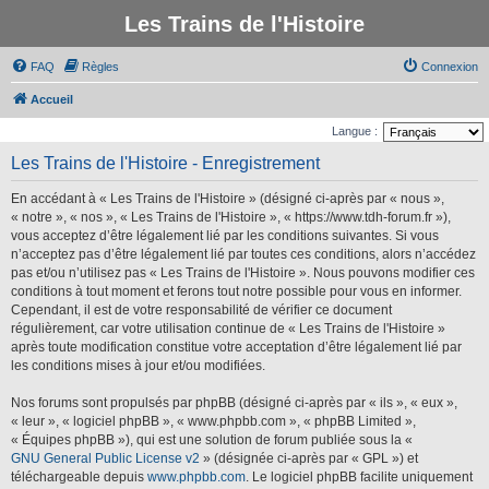
Les Trains de l'Histoire
FAQ
Règles
Connexion
Accueil
Langue :
Les Trains de l'Histoire - Enregistrement
En accédant à « Les Trains de l'Histoire » (désigné ci-après par « nous »,
« notre », « nos », « Les Trains de l'Histoire », « https://www.tdh-forum.fr »),
vous acceptez d’être légalement lié par les conditions suivantes. Si vous
n’acceptez pas d’être légalement lié par toutes ces conditions, alors n’accédez
pas et/ou n’utilisez pas « Les Trains de l'Histoire ». Nous pouvons modifier ces
conditions à tout moment et ferons tout notre possible pour vous en informer.
Cependant, il est de votre responsabilité de vérifier ce document
régulièrement, car votre utilisation continue de « Les Trains de l'Histoire »
après toute modification constitue votre acceptation d’être légalement lié par
les conditions mises à jour et/ou modifiées.
Nos forums sont propulsés par phpBB (désigné ci-après par « ils », « eux »,
« leur », « logiciel phpBB », « www.phpbb.com », « phpBB Limited »,
« Équipes phpBB »), qui est une solution de forum publiée sous la «
GNU General Public License v2
» (désignée ci-après par « GPL ») et
téléchargeable depuis
www.phpbb.com
. Le logiciel phpBB facilite uniquement