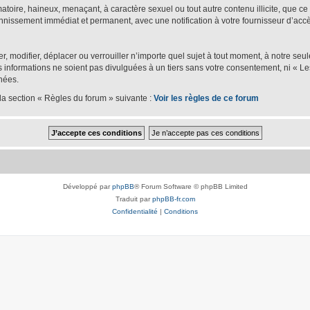
oire, haineux, menaçant, à caractère sexuel ou tout autre contenu illicite, que ce s
bannissement immédiat et permanent, avec une notification à votre fournisseur d’accè
er, modifier, déplacer ou verrouiller n’importe quel sujet à tout moment, à notre se
nformations ne soient pas divulguées à un tiers sans votre consentement, ni « Les
nées.
la section « Règles du forum » suivante :
Voir les règles de ce forum
Développé par
phpBB
® Forum Software © phpBB Limited
Traduit par
phpBB-fr.com
Confidentialité
|
Conditions