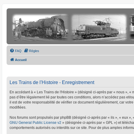
FAQ
Règles
Accueil
Les Trains de l'Histoire - Enregistrement
En accédant à « Les Trains de l'Histoire » (désigné ci-après par « nous », « no
pas d’être légalement lié par toutes ces conditions, alors n’accédez pas et/o
il est de votre responsabilité de vérifier ce document régulièrement, car votre
modifiées.
Nos forums sont propulsés par phpBB (désigné ci-après par « ils », « eux »,
GNU General Public License v2
» (désignée ci-après par « GPL ») et téléc
comportements autorisés ou interdits sur ce site. Pour de plus amples informa