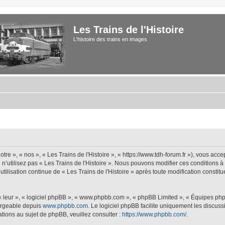
Les Trains de l'Histoire
L'histoire des trains en images
tre », « nos », « Les Trains de l'Histoire », « https://www.tdh-forum.fr »), vous acc
u n’utilisez pas « Les Trains de l'Histoire ». Nous pouvons modifier ces conditions 
 utilisation continue de « Les Trains de l'Histoire » après toute modification constit
 « leur », « logiciel phpBB », « www.phpbb.com », « phpBB Limited », « Équipes php
hargeable depuis
www.phpbb.com
. Le logiciel phpBB facilite uniquement les discus
tions au sujet de phpBB, veuillez consulter :
https://www.phpbb.com/
.