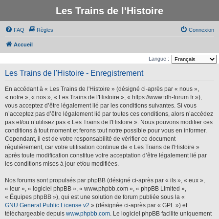
Les Trains de l'Histoire
FAQ
Règles
Connexion
Accueil
Langue :
Les Trains de l'Histoire - Enregistrement
En accédant à « Les Trains de l'Histoire » (désigné ci-après par « nous »,
« notre », « nos », « Les Trains de l'Histoire », « https://www.tdh-forum.fr »),
vous acceptez d’être légalement lié par les conditions suivantes. Si vous
n’acceptez pas d’être légalement lié par toutes ces conditions, alors n’accédez
pas et/ou n’utilisez pas « Les Trains de l'Histoire ». Nous pouvons modifier ces
conditions à tout moment et ferons tout notre possible pour vous en informer.
Cependant, il est de votre responsabilité de vérifier ce document
régulièrement, car votre utilisation continue de « Les Trains de l'Histoire »
après toute modification constitue votre acceptation d’être légalement lié par
les conditions mises à jour et/ou modifiées.
Nos forums sont propulsés par phpBB (désigné ci-après par « ils », « eux »,
« leur », « logiciel phpBB », « www.phpbb.com », « phpBB Limited »,
« Équipes phpBB »), qui est une solution de forum publiée sous la «
GNU General Public License v2
» (désignée ci-après par « GPL ») et
téléchargeable depuis
www.phpbb.com
. Le logiciel phpBB facilite uniquement