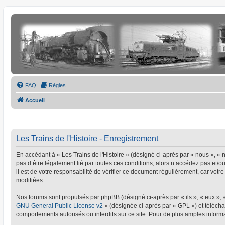
FAQ
Règles
Accueil
Les Trains de l'Histoire - Enregistrement
En accédant à « Les Trains de l'Histoire » (désigné ci-après par « nous », « no
pas d’être légalement lié par toutes ces conditions, alors n’accédez pas et/o
il est de votre responsabilité de vérifier ce document régulièrement, car votre
modifiées.
Nos forums sont propulsés par phpBB (désigné ci-après par « ils », « eux »,
GNU General Public License v2
» (désignée ci-après par « GPL ») et téléc
comportements autorisés ou interdits sur ce site. Pour de plus amples informa