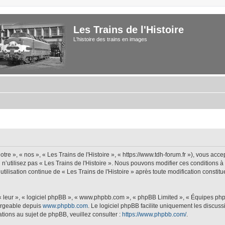
Les Trains de l'Histoire
L'histoire des trains en images
tre », « nos », « Les Trains de l'Histoire », « https://www.tdh-forum.fr »), vous acc
u n’utilisez pas « Les Trains de l'Histoire ». Nous pouvons modifier ces conditions 
 utilisation continue de « Les Trains de l'Histoire » après toute modification constit
 « leur », « logiciel phpBB », « www.phpbb.com », « phpBB Limited », « Équipes php
hargeable depuis
www.phpbb.com
. Le logiciel phpBB facilite uniquement les discus
tions au sujet de phpBB, veuillez consulter :
https://www.phpbb.com/
.