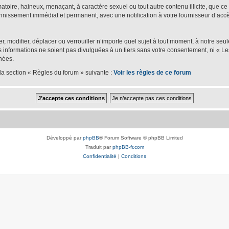
oire, haineux, menaçant, à caractère sexuel ou tout autre contenu illicite, que ce s
bannissement immédiat et permanent, avec une notification à votre fournisseur d’accè
er, modifier, déplacer ou verrouiller n’importe quel sujet à tout moment, à notre se
nformations ne soient pas divulguées à un tiers sans votre consentement, ni « Les
nées.
la section « Règles du forum » suivante :
Voir les règles de ce forum
Développé par
phpBB
® Forum Software © phpBB Limited
Traduit par
phpBB-fr.com
Confidentialité
|
Conditions