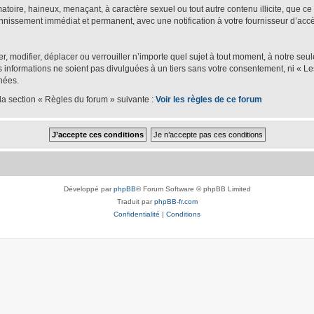
oire, haineux, menaçant, à caractère sexuel ou tout autre contenu illicite, que ce s
bannissement immédiat et permanent, avec une notification à votre fournisseur d’accè
er, modifier, déplacer ou verrouiller n’importe quel sujet à tout moment, à notre se
nformations ne soient pas divulguées à un tiers sans votre consentement, ni « Les
nées.
la section « Règles du forum » suivante :
Voir les règles de ce forum
Développé par
phpBB
® Forum Software © phpBB Limited
Traduit par
phpBB-fr.com
Confidentialité
|
Conditions