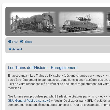
FAQ
Règles
Accueil
Les Trains de l'Histoire - Enregistrement
En accédant à « Les Trains de l'Histoire » (désigné ci-après par « nous », « no
pas d’être légalement lié par toutes ces conditions, alors n’accédez pas et/o
il est de votre responsabilité de vérifier ce document régulièrement, car votre
modifiées.
Nos forums sont propulsés par phpBB (désigné ci-après par « ils », « eux »,
GNU General Public License v2
» (désignée ci-après par « GPL ») et téléc
comportements autorisés ou interdits sur ce site. Pour de plus amples informa