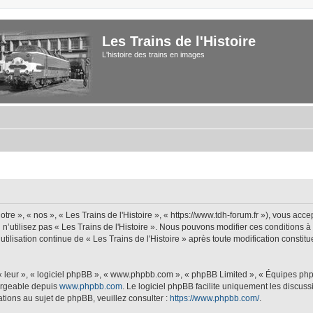
Les Trains de l'Histoire
L'histoire des trains en images
tre », « nos », « Les Trains de l'Histoire », « https://www.tdh-forum.fr »), vous acc
u n’utilisez pas « Les Trains de l'Histoire ». Nous pouvons modifier ces conditions 
 utilisation continue de « Les Trains de l'Histoire » après toute modification constit
 « leur », « logiciel phpBB », « www.phpbb.com », « phpBB Limited », « Équipes php
hargeable depuis
www.phpbb.com
. Le logiciel phpBB facilite uniquement les discus
tions au sujet de phpBB, veuillez consulter :
https://www.phpbb.com/
.