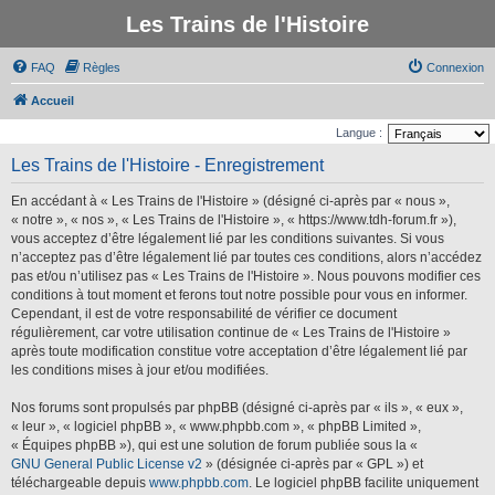
Les Trains de l'Histoire
FAQ
Règles
Connexion
Accueil
Langue :
Les Trains de l'Histoire - Enregistrement
En accédant à « Les Trains de l'Histoire » (désigné ci-après par « nous »,
« notre », « nos », « Les Trains de l'Histoire », « https://www.tdh-forum.fr »),
vous acceptez d’être légalement lié par les conditions suivantes. Si vous
n’acceptez pas d’être légalement lié par toutes ces conditions, alors n’accédez
pas et/ou n’utilisez pas « Les Trains de l'Histoire ». Nous pouvons modifier ces
conditions à tout moment et ferons tout notre possible pour vous en informer.
Cependant, il est de votre responsabilité de vérifier ce document
régulièrement, car votre utilisation continue de « Les Trains de l'Histoire »
après toute modification constitue votre acceptation d’être légalement lié par
les conditions mises à jour et/ou modifiées.
Nos forums sont propulsés par phpBB (désigné ci-après par « ils », « eux »,
« leur », « logiciel phpBB », « www.phpbb.com », « phpBB Limited »,
« Équipes phpBB »), qui est une solution de forum publiée sous la «
GNU General Public License v2
» (désignée ci-après par « GPL ») et
téléchargeable depuis
www.phpbb.com
. Le logiciel phpBB facilite uniquement