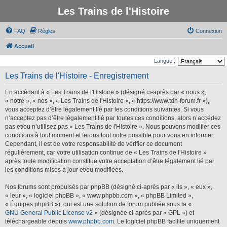
Les Trains de l'Histoire
FAQ
Règles
Connexion
Accueil
Langue :
Les Trains de l'Histoire - Enregistrement
En accédant à « Les Trains de l'Histoire » (désigné ci-après par « nous »,
« notre », « nos », « Les Trains de l'Histoire », « https://www.tdh-forum.fr »),
vous acceptez d’être légalement lié par les conditions suivantes. Si vous
n’acceptez pas d’être légalement lié par toutes ces conditions, alors n’accédez
pas et/ou n’utilisez pas « Les Trains de l'Histoire ». Nous pouvons modifier ces
conditions à tout moment et ferons tout notre possible pour vous en informer.
Cependant, il est de votre responsabilité de vérifier ce document
régulièrement, car votre utilisation continue de « Les Trains de l'Histoire »
après toute modification constitue votre acceptation d’être légalement lié par
les conditions mises à jour et/ou modifiées.
Nos forums sont propulsés par phpBB (désigné ci-après par « ils », « eux »,
« leur », « logiciel phpBB », « www.phpbb.com », « phpBB Limited »,
« Équipes phpBB »), qui est une solution de forum publiée sous la «
GNU General Public License v2
» (désignée ci-après par « GPL ») et
téléchargeable depuis
www.phpbb.com
. Le logiciel phpBB facilite uniquement