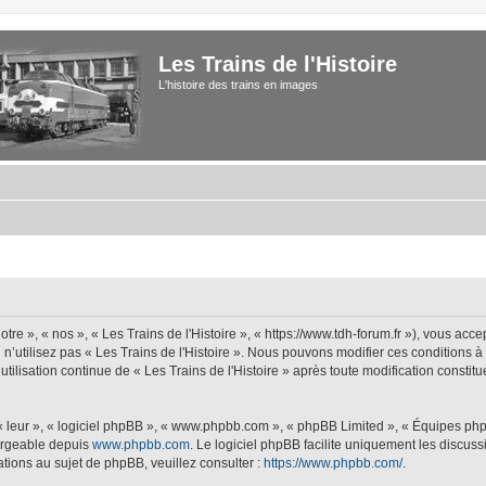
Les Trains de l'Histoire
L'histoire des trains en images
tre », « nos », « Les Trains de l'Histoire », « https://www.tdh-forum.fr »), vous acc
u n’utilisez pas « Les Trains de l'Histoire ». Nous pouvons modifier ces conditions 
 utilisation continue de « Les Trains de l'Histoire » après toute modification constit
 « leur », « logiciel phpBB », « www.phpbb.com », « phpBB Limited », « Équipes php
hargeable depuis
www.phpbb.com
. Le logiciel phpBB facilite uniquement les discus
tions au sujet de phpBB, veuillez consulter :
https://www.phpbb.com/
.