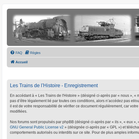
FAQ
Règles
Accueil
Les Trains de l'Histoire - Enregistrement
En accédant à « Les Trains de l'Histoire » (désigné ci-après par « nous », « no
pas d’être légalement lié par toutes ces conditions, alors n’accédez pas et/o
il est de votre responsabilité de vérifier ce document régulièrement, car votre
modifiées.
Nos forums sont propulsés par phpBB (désigné ci-après par « ils », « eux »,
GNU General Public License v2
» (désignée ci-après par « GPL ») et téléc
comportements autorisés ou interdits sur ce site. Pour de plus amples informa