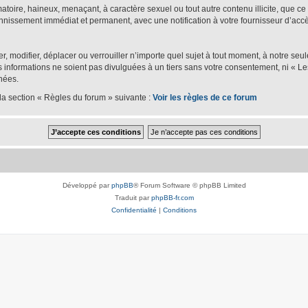
oire, haineux, menaçant, à caractère sexuel ou tout autre contenu illicite, que ce s
bannissement immédiat et permanent, avec une notification à votre fournisseur d’accè
er, modifier, déplacer ou verrouiller n’importe quel sujet à tout moment, à notre se
nformations ne soient pas divulguées à un tiers sans votre consentement, ni « Les
nées.
la section « Règles du forum » suivante :
Voir les règles de ce forum
Développé par
phpBB
® Forum Software © phpBB Limited
Traduit par
phpBB-fr.com
Confidentialité
|
Conditions