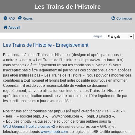
Les Trains de l'Histoire
FAQ
Règles
Connexion
Accueil
Langue :
Les Trains de l'Histoire - Enregistrement
En accédant à « Les Trains de l'Histoire » (désigné ci-après par « nous »,
« notre », « nos », « Les Trains de l'Histoire », « https://www.tdh-forum.fr »),
vous acceptez d’être légalement lié par les conditions suivantes. Si vous
n’acceptez pas d’être légalement lié par toutes ces conditions, alors n’accédez
pas et/ou n’utilisez pas « Les Trains de l'Histoire ». Nous pouvons modifier ces
conditions à tout moment et ferons tout notre possible pour vous en informer.
Cependant, il est de votre responsabilité de vérifier ce document
régulièrement, car votre utilisation continue de « Les Trains de l'Histoire »
après toute modification constitue votre acceptation d’être légalement lié par
les conditions mises à jour et/ou modifiées.
Nos forums sont propulsés par phpBB (désigné ci-après par « ils », « eux »,
« leur », « logiciel phpBB », « www.phpbb.com », « phpBB Limited »,
« Équipes phpBB »), qui est une solution de forum publiée sous la «
GNU General Public License v2
» (désignée ci-après par « GPL ») et
téléchargeable depuis
www.phpbb.com
. Le logiciel phpBB facilite uniquement