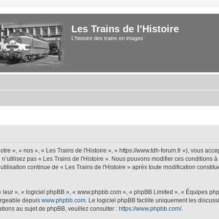
Les Trains de l'Histoire
L'histoire des trains en images
tre », « nos », « Les Trains de l'Histoire », « https://www.tdh-forum.fr »), vous acc
u n’utilisez pas « Les Trains de l'Histoire ». Nous pouvons modifier ces conditions 
 utilisation continue de « Les Trains de l'Histoire » après toute modification constit
 « leur », « logiciel phpBB », « www.phpbb.com », « phpBB Limited », « Équipes php
hargeable depuis
www.phpbb.com
. Le logiciel phpBB facilite uniquement les discus
tions au sujet de phpBB, veuillez consulter :
https://www.phpbb.com/
.