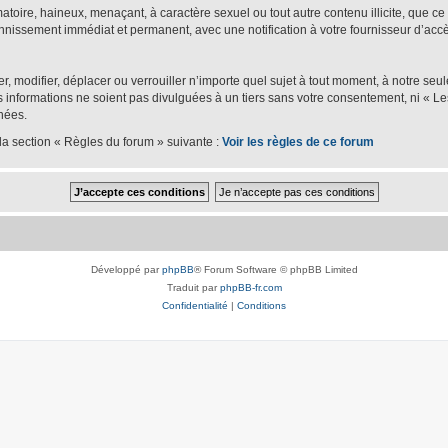
oire, haineux, menaçant, à caractère sexuel ou tout autre contenu illicite, que ce s
bannissement immédiat et permanent, avec une notification à votre fournisseur d’accè
er, modifier, déplacer ou verrouiller n’importe quel sujet à tout moment, à notre se
nformations ne soient pas divulguées à un tiers sans votre consentement, ni « Les
nées.
la section « Règles du forum » suivante :
Voir les règles de ce forum
Développé par
phpBB
® Forum Software © phpBB Limited
Traduit par
phpBB-fr.com
Confidentialité
|
Conditions