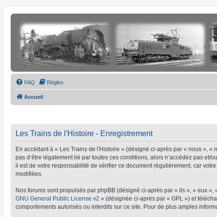
FAQ
Règles
Accueil
Les Trains de l'Histoire - Enregistrement
En accédant à « Les Trains de l'Histoire » (désigné ci-après par « nous », « no
pas d’être légalement lié par toutes ces conditions, alors n’accédez pas et/o
il est de votre responsabilité de vérifier ce document régulièrement, car votre
modifiées.
Nos forums sont propulsés par phpBB (désigné ci-après par « ils », « eux »,
GNU General Public License v2
» (désignée ci-après par « GPL ») et téléc
comportements autorisés ou interdits sur ce site. Pour de plus amples informa