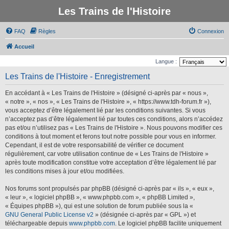
Les Trains de l'Histoire
FAQ
Règles
Connexion
Accueil
Langue :
Les Trains de l'Histoire - Enregistrement
En accédant à « Les Trains de l'Histoire » (désigné ci-après par « nous »,
« notre », « nos », « Les Trains de l'Histoire », « https://www.tdh-forum.fr »),
vous acceptez d’être légalement lié par les conditions suivantes. Si vous
n’acceptez pas d’être légalement lié par toutes ces conditions, alors n’accédez
pas et/ou n’utilisez pas « Les Trains de l'Histoire ». Nous pouvons modifier ces
conditions à tout moment et ferons tout notre possible pour vous en informer.
Cependant, il est de votre responsabilité de vérifier ce document
régulièrement, car votre utilisation continue de « Les Trains de l'Histoire »
après toute modification constitue votre acceptation d’être légalement lié par
les conditions mises à jour et/ou modifiées.
Nos forums sont propulsés par phpBB (désigné ci-après par « ils », « eux »,
« leur », « logiciel phpBB », « www.phpbb.com », « phpBB Limited »,
« Équipes phpBB »), qui est une solution de forum publiée sous la «
GNU General Public License v2
» (désignée ci-après par « GPL ») et
téléchargeable depuis
www.phpbb.com
. Le logiciel phpBB facilite uniquement