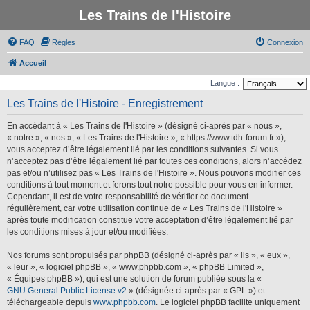
Les Trains de l'Histoire
FAQ
Règles
Connexion
Accueil
Langue :
Les Trains de l'Histoire - Enregistrement
En accédant à « Les Trains de l'Histoire » (désigné ci-après par « nous »,
« notre », « nos », « Les Trains de l'Histoire », « https://www.tdh-forum.fr »),
vous acceptez d’être légalement lié par les conditions suivantes. Si vous
n’acceptez pas d’être légalement lié par toutes ces conditions, alors n’accédez
pas et/ou n’utilisez pas « Les Trains de l'Histoire ». Nous pouvons modifier ces
conditions à tout moment et ferons tout notre possible pour vous en informer.
Cependant, il est de votre responsabilité de vérifier ce document
régulièrement, car votre utilisation continue de « Les Trains de l'Histoire »
après toute modification constitue votre acceptation d’être légalement lié par
les conditions mises à jour et/ou modifiées.
Nos forums sont propulsés par phpBB (désigné ci-après par « ils », « eux »,
« leur », « logiciel phpBB », « www.phpbb.com », « phpBB Limited »,
« Équipes phpBB »), qui est une solution de forum publiée sous la «
GNU General Public License v2
» (désignée ci-après par « GPL ») et
téléchargeable depuis
www.phpbb.com
. Le logiciel phpBB facilite uniquement