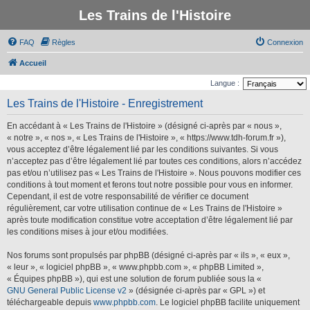
Les Trains de l'Histoire
FAQ
Règles
Connexion
Accueil
Langue :
Les Trains de l'Histoire - Enregistrement
En accédant à « Les Trains de l'Histoire » (désigné ci-après par « nous »,
« notre », « nos », « Les Trains de l'Histoire », « https://www.tdh-forum.fr »),
vous acceptez d’être légalement lié par les conditions suivantes. Si vous
n’acceptez pas d’être légalement lié par toutes ces conditions, alors n’accédez
pas et/ou n’utilisez pas « Les Trains de l'Histoire ». Nous pouvons modifier ces
conditions à tout moment et ferons tout notre possible pour vous en informer.
Cependant, il est de votre responsabilité de vérifier ce document
régulièrement, car votre utilisation continue de « Les Trains de l'Histoire »
après toute modification constitue votre acceptation d’être légalement lié par
les conditions mises à jour et/ou modifiées.
Nos forums sont propulsés par phpBB (désigné ci-après par « ils », « eux »,
« leur », « logiciel phpBB », « www.phpbb.com », « phpBB Limited »,
« Équipes phpBB »), qui est une solution de forum publiée sous la «
GNU General Public License v2
» (désignée ci-après par « GPL ») et
téléchargeable depuis
www.phpbb.com
. Le logiciel phpBB facilite uniquement