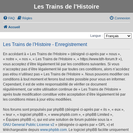
Les Trains de l'Histoire
FAQ
Règles
Connexion
Accueil
Langue :
Les Trains de l'Histoire - Enregistrement
En accédant à « Les Trains de l'Histoire » (désigné ci-après par « nous »,
« notre », « nos », « Les Trains de l'Histoire », « https://www.tdh-forum.fr »),
vous acceptez d’être légalement lié par les conditions suivantes. Si vous
n’acceptez pas d’être légalement lié par toutes ces conditions, alors n’accédez
pas et/ou n’utilisez pas « Les Trains de l'Histoire ». Nous pouvons modifier ces
conditions à tout moment et ferons tout notre possible pour vous en informer.
Cependant, il est de votre responsabilité de vérifier ce document
régulièrement, car votre utilisation continue de « Les Trains de l'Histoire »
après toute modification constitue votre acceptation d’être légalement lié par
les conditions mises à jour et/ou modifiées.
Nos forums sont propulsés par phpBB (désigné ci-après par « ils », « eux »,
« leur », « logiciel phpBB », « www.phpbb.com », « phpBB Limited »,
« Équipes phpBB »), qui est une solution de forum publiée sous la «
GNU General Public License v2
» (désignée ci-après par « GPL ») et
téléchargeable depuis
www.phpbb.com
. Le logiciel phpBB facilite uniquement