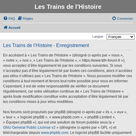
Les Trains de l'Histoire
FAQ
Règles
Connexion
Accueil
Langue :
Les Trains de l'Histoire - Enregistrement
En accédant à « Les Trains de l'Histoire » (désigné ci-après par « nous »,
« notre », « nos », « Les Trains de l'Histoire », « https://www.tdh-forum.fr »),
vous acceptez d’être légalement lié par les conditions suivantes. Si vous
n’acceptez pas d’être légalement lié par toutes ces conditions, alors n’accédez
pas et/ou n’utilisez pas « Les Trains de l'Histoire ». Nous pouvons modifier ces
conditions à tout moment et ferons tout notre possible pour vous en informer.
Cependant, il est de votre responsabilité de vérifier ce document
régulièrement, car votre utilisation continue de « Les Trains de l'Histoire »
après toute modification constitue votre acceptation d’être légalement lié par
les conditions mises à jour et/ou modifiées.
Nos forums sont propulsés par phpBB (désigné ci-après par « ils », « eux »,
« leur », « logiciel phpBB », « www.phpbb.com », « phpBB Limited »,
« Équipes phpBB »), qui est une solution de forum publiée sous la «
GNU General Public License v2
» (désignée ci-après par « GPL ») et
téléchargeable depuis
www.phpbb.com
. Le logiciel phpBB facilite uniquement