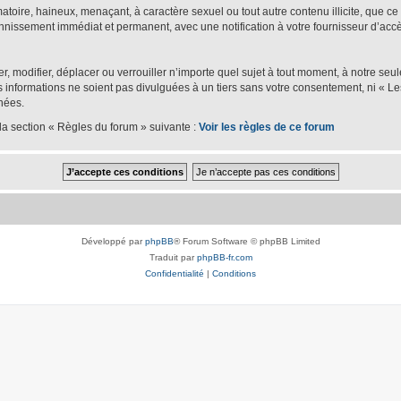
oire, haineux, menaçant, à caractère sexuel ou tout autre contenu illicite, que ce s
bannissement immédiat et permanent, avec une notification à votre fournisseur d’accè
er, modifier, déplacer ou verrouiller n’importe quel sujet à tout moment, à notre se
nformations ne soient pas divulguées à un tiers sans votre consentement, ni « Les
nées.
la section « Règles du forum » suivante :
Voir les règles de ce forum
Développé par
phpBB
® Forum Software © phpBB Limited
Traduit par
phpBB-fr.com
Confidentialité
|
Conditions