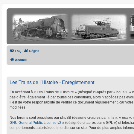
FAQ
Règles
Accueil
Les Trains de l'Histoire - Enregistrement
En accédant à « Les Trains de l'Histoire » (désigné ci-après par « nous », « no
pas d’être légalement lié par toutes ces conditions, alors n’accédez pas et/o
il est de votre responsabilité de vérifier ce document régulièrement, car votre
modifiées.
Nos forums sont propulsés par phpBB (désigné ci-après par « ils », « eux »,
GNU General Public License v2
» (désignée ci-après par « GPL ») et téléc
comportements autorisés ou interdits sur ce site. Pour de plus amples informa