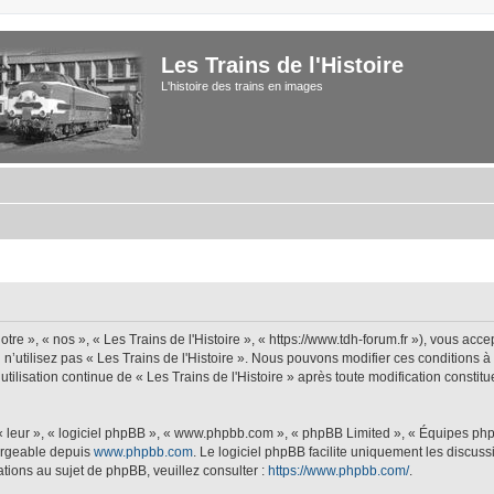
Les Trains de l'Histoire
L'histoire des trains en images
tre », « nos », « Les Trains de l'Histoire », « https://www.tdh-forum.fr »), vous acc
u n’utilisez pas « Les Trains de l'Histoire ». Nous pouvons modifier ces conditions 
 utilisation continue de « Les Trains de l'Histoire » après toute modification constit
 « leur », « logiciel phpBB », « www.phpbb.com », « phpBB Limited », « Équipes php
hargeable depuis
www.phpbb.com
. Le logiciel phpBB facilite uniquement les discus
tions au sujet de phpBB, veuillez consulter :
https://www.phpbb.com/
.