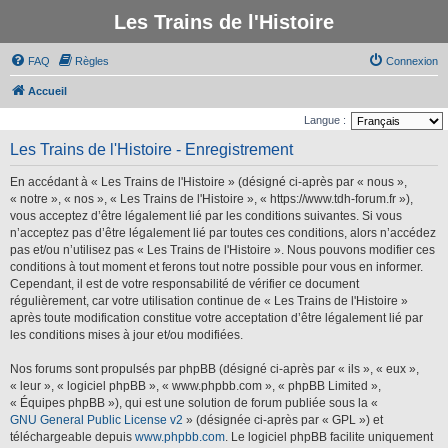
Les Trains de l'Histoire
FAQ
Règles
Connexion
Accueil
Langue :
Les Trains de l'Histoire - Enregistrement
En accédant à « Les Trains de l'Histoire » (désigné ci-après par « nous »,
« notre », « nos », « Les Trains de l'Histoire », « https://www.tdh-forum.fr »),
vous acceptez d’être légalement lié par les conditions suivantes. Si vous
n’acceptez pas d’être légalement lié par toutes ces conditions, alors n’accédez
pas et/ou n’utilisez pas « Les Trains de l'Histoire ». Nous pouvons modifier ces
conditions à tout moment et ferons tout notre possible pour vous en informer.
Cependant, il est de votre responsabilité de vérifier ce document
régulièrement, car votre utilisation continue de « Les Trains de l'Histoire »
après toute modification constitue votre acceptation d’être légalement lié par
les conditions mises à jour et/ou modifiées.
Nos forums sont propulsés par phpBB (désigné ci-après par « ils », « eux »,
« leur », « logiciel phpBB », « www.phpbb.com », « phpBB Limited »,
« Équipes phpBB »), qui est une solution de forum publiée sous la «
GNU General Public License v2
» (désignée ci-après par « GPL ») et
téléchargeable depuis
www.phpbb.com
. Le logiciel phpBB facilite uniquement