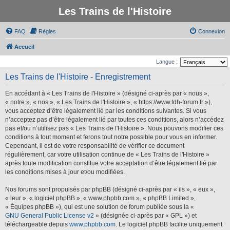
Les Trains de l'Histoire
FAQ
Règles
Connexion
Accueil
Langue :
Les Trains de l'Histoire - Enregistrement
En accédant à « Les Trains de l'Histoire » (désigné ci-après par « nous »,
« notre », « nos », « Les Trains de l'Histoire », « https://www.tdh-forum.fr »),
vous acceptez d’être légalement lié par les conditions suivantes. Si vous
n’acceptez pas d’être légalement lié par toutes ces conditions, alors n’accédez
pas et/ou n’utilisez pas « Les Trains de l'Histoire ». Nous pouvons modifier ces
conditions à tout moment et ferons tout notre possible pour vous en informer.
Cependant, il est de votre responsabilité de vérifier ce document
régulièrement, car votre utilisation continue de « Les Trains de l'Histoire »
après toute modification constitue votre acceptation d’être légalement lié par
les conditions mises à jour et/ou modifiées.
Nos forums sont propulsés par phpBB (désigné ci-après par « ils », « eux »,
« leur », « logiciel phpBB », « www.phpbb.com », « phpBB Limited »,
« Équipes phpBB »), qui est une solution de forum publiée sous la «
GNU General Public License v2
» (désignée ci-après par « GPL ») et
téléchargeable depuis
www.phpbb.com
. Le logiciel phpBB facilite uniquement