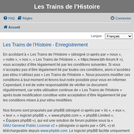
Les Trains de l'Histoire
FAQ
Règles
Connexion
Accueil
Langue :
Les Trains de l'Histoire - Enregistrement
En accédant à « Les Trains de l'Histoire » (désigné ci-après par « nous »,
« notre », « nos », « Les Trains de l'Histoire », « https://www.tdh-forum.fr »),
vous acceptez d’être légalement lié par les conditions suivantes. Si vous
n’acceptez pas d’être légalement lié par toutes ces conditions, alors n’accédez
pas et/ou n’utilisez pas « Les Trains de l'Histoire ». Nous pouvons modifier ces
conditions à tout moment et ferons tout notre possible pour vous en informer.
Cependant, il est de votre responsabilité de vérifier ce document
régulièrement, car votre utilisation continue de « Les Trains de l'Histoire »
après toute modification constitue votre acceptation d’être légalement lié par
les conditions mises à jour et/ou modifiées.
Nos forums sont propulsés par phpBB (désigné ci-après par « ils », « eux »,
« leur », « logiciel phpBB », « www.phpbb.com », « phpBB Limited »,
« Équipes phpBB »), qui est une solution de forum publiée sous la «
GNU General Public License v2
» (désignée ci-après par « GPL ») et
téléchargeable depuis
www.phpbb.com
. Le logiciel phpBB facilite uniquement