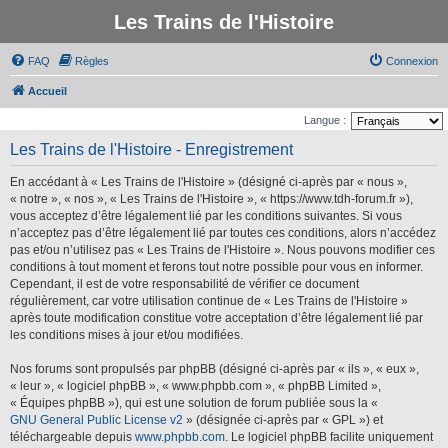
Les Trains de l'Histoire
FAQ
Règles
Connexion
Accueil
Langue :
Les Trains de l'Histoire - Enregistrement
En accédant à « Les Trains de l'Histoire » (désigné ci-après par « nous »,
« notre », « nos », « Les Trains de l'Histoire », « https://www.tdh-forum.fr »),
vous acceptez d’être légalement lié par les conditions suivantes. Si vous
n’acceptez pas d’être légalement lié par toutes ces conditions, alors n’accédez
pas et/ou n’utilisez pas « Les Trains de l'Histoire ». Nous pouvons modifier ces
conditions à tout moment et ferons tout notre possible pour vous en informer.
Cependant, il est de votre responsabilité de vérifier ce document
régulièrement, car votre utilisation continue de « Les Trains de l'Histoire »
après toute modification constitue votre acceptation d’être légalement lié par
les conditions mises à jour et/ou modifiées.
Nos forums sont propulsés par phpBB (désigné ci-après par « ils », « eux »,
« leur », « logiciel phpBB », « www.phpbb.com », « phpBB Limited »,
« Équipes phpBB »), qui est une solution de forum publiée sous la «
GNU General Public License v2
» (désignée ci-après par « GPL ») et
téléchargeable depuis
www.phpbb.com
. Le logiciel phpBB facilite uniquement