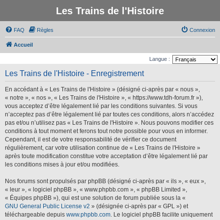
Les Trains de l'Histoire
FAQ
Règles
Connexion
Accueil
Langue :
Les Trains de l'Histoire - Enregistrement
En accédant à « Les Trains de l'Histoire » (désigné ci-après par « nous »,
« notre », « nos », « Les Trains de l'Histoire », « https://www.tdh-forum.fr »),
vous acceptez d’être légalement lié par les conditions suivantes. Si vous
n’acceptez pas d’être légalement lié par toutes ces conditions, alors n’accédez
pas et/ou n’utilisez pas « Les Trains de l'Histoire ». Nous pouvons modifier ces
conditions à tout moment et ferons tout notre possible pour vous en informer.
Cependant, il est de votre responsabilité de vérifier ce document
régulièrement, car votre utilisation continue de « Les Trains de l'Histoire »
après toute modification constitue votre acceptation d’être légalement lié par
les conditions mises à jour et/ou modifiées.
Nos forums sont propulsés par phpBB (désigné ci-après par « ils », « eux »,
« leur », « logiciel phpBB », « www.phpbb.com », « phpBB Limited »,
« Équipes phpBB »), qui est une solution de forum publiée sous la «
GNU General Public License v2
» (désignée ci-après par « GPL ») et
téléchargeable depuis
www.phpbb.com
. Le logiciel phpBB facilite uniquement