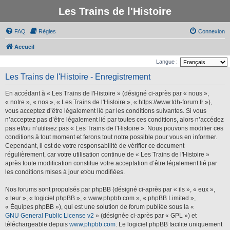
Les Trains de l'Histoire
FAQ
Règles
Connexion
Accueil
Langue :
Les Trains de l'Histoire - Enregistrement
En accédant à « Les Trains de l'Histoire » (désigné ci-après par « nous »,
« notre », « nos », « Les Trains de l'Histoire », « https://www.tdh-forum.fr »),
vous acceptez d’être légalement lié par les conditions suivantes. Si vous
n’acceptez pas d’être légalement lié par toutes ces conditions, alors n’accédez
pas et/ou n’utilisez pas « Les Trains de l'Histoire ». Nous pouvons modifier ces
conditions à tout moment et ferons tout notre possible pour vous en informer.
Cependant, il est de votre responsabilité de vérifier ce document
régulièrement, car votre utilisation continue de « Les Trains de l'Histoire »
après toute modification constitue votre acceptation d’être légalement lié par
les conditions mises à jour et/ou modifiées.
Nos forums sont propulsés par phpBB (désigné ci-après par « ils », « eux »,
« leur », « logiciel phpBB », « www.phpbb.com », « phpBB Limited »,
« Équipes phpBB »), qui est une solution de forum publiée sous la «
GNU General Public License v2
» (désignée ci-après par « GPL ») et
téléchargeable depuis
www.phpbb.com
. Le logiciel phpBB facilite uniquement