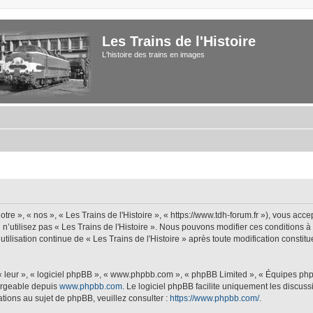
Les Trains de l'Histoire
L'histoire des trains en images
tre », « nos », « Les Trains de l'Histoire », « https://www.tdh-forum.fr »), vous acc
u n’utilisez pas « Les Trains de l'Histoire ». Nous pouvons modifier ces conditions 
 utilisation continue de « Les Trains de l'Histoire » après toute modification constit
 « leur », « logiciel phpBB », « www.phpbb.com », « phpBB Limited », « Équipes php
hargeable depuis
www.phpbb.com
. Le logiciel phpBB facilite uniquement les discus
tions au sujet de phpBB, veuillez consulter :
https://www.phpbb.com/
.