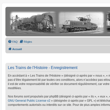
FAQ
Règles
Accueil
Les Trains de l'Histoire - Enregistrement
En accédant à « Les Trains de l'Histoire » (désigné ci-après par « nous », « no
pas d’être légalement lié par toutes ces conditions, alors n’accédez pas et/o
il est de votre responsabilité de vérifier ce document régulièrement, car votre
modifiées.
Nos forums sont propulsés par phpBB (désigné ci-après par « ils », « eux »,
GNU General Public License v2
» (désignée ci-après par « GPL ») et téléc
comportements autorisés ou interdits sur ce site. Pour de plus amples informa