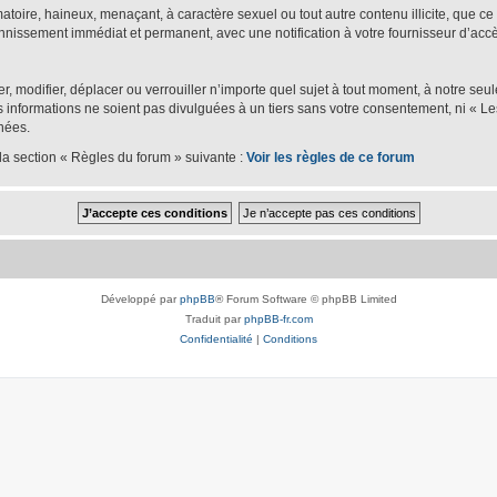
oire, haineux, menaçant, à caractère sexuel ou tout autre contenu illicite, que ce s
bannissement immédiat et permanent, avec une notification à votre fournisseur d’accè
er, modifier, déplacer ou verrouiller n’importe quel sujet à tout moment, à notre se
nformations ne soient pas divulguées à un tiers sans votre consentement, ni « Les
nées.
la section « Règles du forum » suivante :
Voir les règles de ce forum
Développé par
phpBB
® Forum Software © phpBB Limited
Traduit par
phpBB-fr.com
Confidentialité
|
Conditions