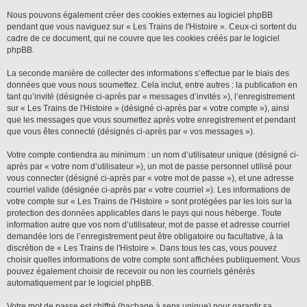
Nous pouvons également créer des cookies externes au logiciel phpBB
pendant que vous naviguez sur « Les Trains de l'Histoire ». Ceux-ci sortent du
cadre de ce document, qui ne couvre que les cookies créés par le logiciel
phpBB.
La seconde manière de collecter des informations s’effectue par le biais des
données que vous nous soumettez. Cela inclut, entre autres : la publication en
tant qu’invité (désignée ci-après par « messages d’invités »), l’enregistrement
sur « Les Trains de l'Histoire » (désigné ci-après par « votre compte »), ainsi
que les messages que vous soumettez après votre enregistrement et pendant
que vous êtes connecté (désignés ci-après par « vos messages »).
Votre compte contiendra au minimum : un nom d’utilisateur unique (désigné ci-
après par « votre nom d’utilisateur »), un mot de passe personnel utilisé pour
vous connecter (désigné ci-après par « votre mot de passe »), et une adresse
courriel valide (désignée ci-après par « votre courriel »). Les informations de
votre compte sur « Les Trains de l'Histoire » sont protégées par les lois sur la
protection des données applicables dans le pays qui nous héberge. Toute
information autre que vos nom d’utilisateur, mot de passe et adresse courriel
demandée lors de l’enregistrement peut être obligatoire ou facultative, à la
discrétion de « Les Trains de l'Histoire ». Dans tous les cas, vous pouvez
choisir quelles informations de votre compte sont affichées publiquement. Vous
pouvez également choisir de recevoir ou non les courriels générés
automatiquement par le logiciel phpBB.
Votre mot de passe est chiffré (hachage à sens unique) pour garantir sa