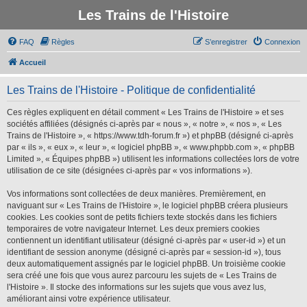
Les Trains de l'Histoire
FAQ
Règles
S’enregistrer
Connexion
Accueil
Les Trains de l'Histoire - Politique de confidentialité
Ces règles expliquent en détail comment « Les Trains de l'Histoire » et ses
sociétés affiliées (désignés ci-après par « nous », « notre », « nos », « Les
Trains de l'Histoire », « https://www.tdh-forum.fr ») et phpBB (désigné ci-après
par « ils », « eux », « leur », « logiciel phpBB », « www.phpbb.com », « phpBB
Limited », « Équipes phpBB ») utilisent les informations collectées lors de votre
utilisation de ce site (désignées ci-après par « vos informations »).
Vos informations sont collectées de deux manières. Premièrement, en
naviguant sur « Les Trains de l'Histoire », le logiciel phpBB créera plusieurs
cookies. Les cookies sont de petits fichiers texte stockés dans les fichiers
temporaires de votre navigateur Internet. Les deux premiers cookies
contiennent un identifiant utilisateur (désigné ci-après par « user-id ») et un
identifiant de session anonyme (désigné ci-après par « session-id »), tous
deux automatiquement assignés par le logiciel phpBB. Un troisième cookie
sera créé une fois que vous aurez parcouru les sujets de « Les Trains de
l'Histoire ». Il stocke des informations sur les sujets que vous avez lus,
améliorant ainsi votre expérience utilisateur.