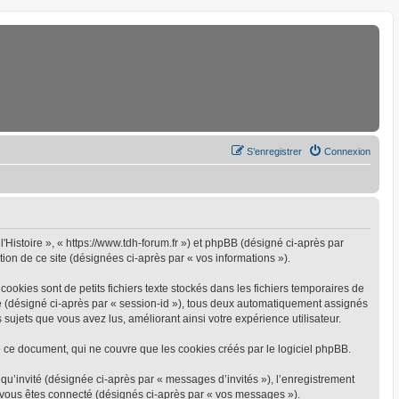
S’enregistrer
Connexion
l'Histoire », « https://www.tdh-forum.fr ») et phpBB (désigné ci-après par
tion de ce site (désignées ci-après par « vos informations »).
ookies sont de petits fichiers texte stockés dans les fichiers temporaires de
yme (désigné ci-après par « session-id »), tous deux automatiquement assignés
 sujets que vous avez lus, améliorant ainsi votre expérience utilisateur.
 ce document, qui ne couvre que les cookies créés par le logiciel phpBB.
 qu’invité (désignée ci-après par « messages d’invités »), l’enregistrement
e vous êtes connecté (désignés ci-après par « vos messages »).