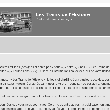
Les Trains de l'Histoire
L'histoire des trains en images
iétés affiliées (désignés ci-après par « nous », « notre », « nos », « Les Trains de 
ted », « Équipes phpBB ») utilisent les informations collectées lors de votre utilisa
 sur « Les Trains de l'Histoire », le logiciel phpBB créera plusieurs cookies. Les c
nt utilisateur (désigné ci-après par « user-id ») et un identifiant de session anon
rcouru les sujets de « Les Trains de l'Histoire ». Il stocke des informations sur les
 que vous naviguez sur « Les Trains de l'Histoire ». Ceux-ci sortent du cadre de
données que vous nous soumettez. Cela inclut, entre autres : la publication en tant
insi que les messages que vous soumettez après votre enregistrement et pendant qu