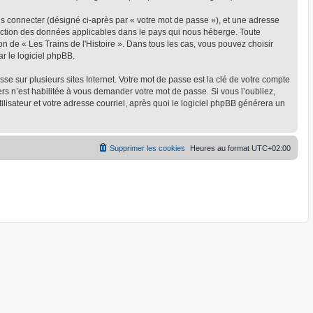
us connecter (désigné ci-après par « votre mot de passe »), et une adresse
rotection des données applicables dans le pays qui nous héberge. Toute
on de « Les Trains de l'Histoire ». Dans tous les cas, vous pouvez choisir
r le logiciel phpBB.
 sur plusieurs sites Internet. Votre mot de passe est la clé de votre compte
ers n’est habilitée à vous demander votre mot de passe. Si vous l’oubliez,
lisateur et votre adresse courriel, après quoi le logiciel phpBB générera un
Supprimer les cookies
Heures au format
UTC+02:00