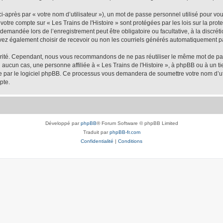
-après par « votre nom d’utilisateur »), un mot de passe personnel utilisé pour vo
e votre compte sur « Les Trains de l'Histoire » sont protégées par les lois sur la p
demandée lors de l’enregistrement peut être obligatoire ou facultative, à la discréti
vez également choisir de recevoir ou non les courriels générés automatiquement pa
urité. Cependant, nous vous recommandons de ne pas réutiliser le même mot de passe
 aucun cas, une personne affiliée à « Les Trains de l'Histoire », à phpBB ou à un ti
nie par le logiciel phpBB. Ce processus vous demandera de soumettre votre nom d’uti
pte.
Développé par
phpBB
® Forum Software © phpBB Limited
Traduit par
phpBB-fr.com
Confidentialité
|
Conditions