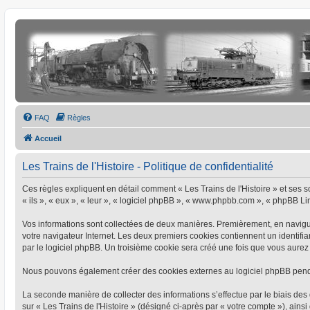
FAQ
Règles
Accueil
Les Trains de l'Histoire - Politique de confidentialité
Ces règles expliquent en détail comment « Les Trains de l'Histoire » et ses soc
« ils », « eux », « leur », « logiciel phpBB », « www.phpbb.com », « phpBB Limi
Vos informations sont collectées de deux manières. Premièrement, en naviguant
votre navigateur Internet. Les deux premiers cookies contiennent un identifia
par le logiciel phpBB. Un troisième cookie sera créé une fois que vous aurez pa
Nous pouvons également créer des cookies externes au logiciel phpBB pendant
La seconde manière de collecter des informations s’effectue par le biais des 
sur « Les Trains de l'Histoire » (désigné ci-après par « votre compte »), a