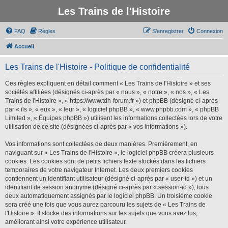
Les Trains de l'Histoire
FAQ
Règles
S’enregistrer
Connexion
Accueil
Les Trains de l'Histoire - Politique de confidentialité
Ces règles expliquent en détail comment « Les Trains de l'Histoire » et ses
sociétés affiliées (désignés ci-après par « nous », « notre », « nos », « Les
Trains de l'Histoire », « https://www.tdh-forum.fr ») et phpBB (désigné ci-après
par « ils », « eux », « leur », « logiciel phpBB », « www.phpbb.com », « phpBB
Limited », « Équipes phpBB ») utilisent les informations collectées lors de votre
utilisation de ce site (désignées ci-après par « vos informations »).
Vos informations sont collectées de deux manières. Premièrement, en
naviguant sur « Les Trains de l'Histoire », le logiciel phpBB créera plusieurs
cookies. Les cookies sont de petits fichiers texte stockés dans les fichiers
temporaires de votre navigateur Internet. Les deux premiers cookies
contiennent un identifiant utilisateur (désigné ci-après par « user-id ») et un
identifiant de session anonyme (désigné ci-après par « session-id »), tous
deux automatiquement assignés par le logiciel phpBB. Un troisième cookie
sera créé une fois que vous aurez parcouru les sujets de « Les Trains de
l'Histoire ». Il stocke des informations sur les sujets que vous avez lus,
améliorant ainsi votre expérience utilisateur.