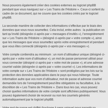
Nous pouvons également créer des cookies externes au logiciel phpBB
pendant que vous naviguez sur « Les Trains de l'Histoire ». Ceux-ci sortent du
cadre de ce document, qui ne couvre que les cookies créés par le logiciel
phpBB.
La seconde manière de collecter des informations s’effectue par le biais des
données que vous nous soumettez. Cela inclut, entre autres : la publication en
tant qu’invité (désignée ci-après par « messages d’invités »), l’enregistrement
sur « Les Trains de l'Histoire » (désigné ci-après par « votre compte »), ainsi
que les messages que vous soumettez après votre enregistrement et pendant
que vous êtes connecté (désignés ci-après par « vos messages »).
Votre compte contiendra au minimum : un nom d’utilisateur unique (désigné ci-
après par « votre nom d’utilisateur »), un mot de passe personnel utilisé pour
vous connecter (désigné ci-après par « votre mot de passe »), et une adresse
courriel valide (désignée ci-après par « votre courriel »). Les informations de
votre compte sur « Les Trains de l'Histoire » sont protégées par les lois sur la
protection des données applicables dans le pays qui nous héberge. Toute
information autre que vos nom d’utilisateur, mot de passe et adresse courriel
demandée lors de l’enregistrement peut être obligatoire ou facultative, à la
discrétion de « Les Trains de l'Histoire ». Dans tous les cas, vous pouvez
choisir quelles informations de votre compte sont affichées publiquement. Vous
pouvez également choisir de recevoir ou non les courriels générés
automatiquement par le logiciel phpBB.
Votre mot de passe est chiffré (hachage à sens unique) pour garantir sa