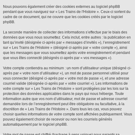
Nous pouvons également créer des cookies externes au logiciel phpBB
pendant que vous naviguez sur « Les Trains de l'Histoire ». Ceux-ci sortent du
cadre de ce document, qui ne couvre que les cookies créés par le logiciel
phpBB.
La seconde manière de collecter des informations s’effectue par le biais des
données que vous nous soumettez. Cela inclut, entre autres : la publication en
tant qu’invité (désignée ci-après par « messages d’invités »), l’enregistrement
sur « Les Trains de l'Histoire » (désigné ci-après par « votre compte »), ainsi
que les messages que vous soumettez après votre enregistrement et pendant
que vous êtes connecté (désignés ci-après par « vos messages »).
Votre compte contiendra au minimum : un nom d’utilisateur unique (désigné ci-
après par « votre nom d’utilisateur »), un mot de passe personnel utilisé pour
vous connecter (désigné ci-après par « votre mot de passe »), et une adresse
courriel valide (désignée ci-après par « votre courriel »). Les informations de
votre compte sur « Les Trains de l'Histoire » sont protégées par les lois sur la
protection des données applicables dans le pays qui nous héberge. Toute
information autre que vos nom d’utilisateur, mot de passe et adresse courriel
demandée lors de l’enregistrement peut être obligatoire ou facultative, à la
discrétion de « Les Trains de l'Histoire ». Dans tous les cas, vous pouvez
choisir quelles informations de votre compte sont affichées publiquement. Vous
pouvez également choisir de recevoir ou non les courriels générés
automatiquement par le logiciel phpBB.
Votre mot de passe est chiffré (hachage à sens unique) pour garantir sa