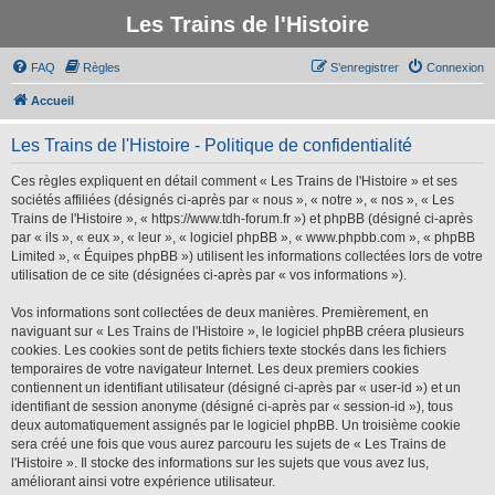
Les Trains de l'Histoire
FAQ
Règles
S’enregistrer
Connexion
Accueil
Les Trains de l'Histoire - Politique de confidentialité
Ces règles expliquent en détail comment « Les Trains de l'Histoire » et ses
sociétés affiliées (désignés ci-après par « nous », « notre », « nos », « Les
Trains de l'Histoire », « https://www.tdh-forum.fr ») et phpBB (désigné ci-après
par « ils », « eux », « leur », « logiciel phpBB », « www.phpbb.com », « phpBB
Limited », « Équipes phpBB ») utilisent les informations collectées lors de votre
utilisation de ce site (désignées ci-après par « vos informations »).
Vos informations sont collectées de deux manières. Premièrement, en
naviguant sur « Les Trains de l'Histoire », le logiciel phpBB créera plusieurs
cookies. Les cookies sont de petits fichiers texte stockés dans les fichiers
temporaires de votre navigateur Internet. Les deux premiers cookies
contiennent un identifiant utilisateur (désigné ci-après par « user-id ») et un
identifiant de session anonyme (désigné ci-après par « session-id »), tous
deux automatiquement assignés par le logiciel phpBB. Un troisième cookie
sera créé une fois que vous aurez parcouru les sujets de « Les Trains de
l'Histoire ». Il stocke des informations sur les sujets que vous avez lus,
améliorant ainsi votre expérience utilisateur.