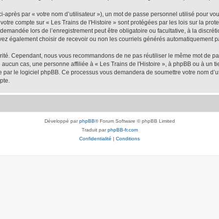
-après par « votre nom d’utilisateur »), un mot de passe personnel utilisé pour vo
e votre compte sur « Les Trains de l'Histoire » sont protégées par les lois sur la p
demandée lors de l’enregistrement peut être obligatoire ou facultative, à la discréti
vez également choisir de recevoir ou non les courriels générés automatiquement pa
urité. Cependant, nous vous recommandons de ne pas réutiliser le même mot de passe
 aucun cas, une personne affiliée à « Les Trains de l'Histoire », à phpBB ou à un ti
nie par le logiciel phpBB. Ce processus vous demandera de soumettre votre nom d’uti
pte.
Développé par
phpBB
® Forum Software © phpBB Limited
Traduit par
phpBB-fr.com
Confidentialité
|
Conditions