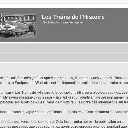
Les Trains de l'Histoire
L'histoire des trains en images
iétés affiliées (désignés ci-après par « nous », « notre », « nos », « Les Trains de 
ted », « Équipes phpBB ») utilisent les informations collectées lors de votre utilisa
 sur « Les Trains de l'Histoire », le logiciel phpBB créera plusieurs cookies. Les c
nt utilisateur (désigné ci-après par « user-id ») et un identifiant de session anon
rcouru les sujets de « Les Trains de l'Histoire ». Il stocke des informations sur les
 que vous naviguez sur « Les Trains de l'Histoire ». Ceux-ci sortent du cadre de
données que vous nous soumettez. Cela inclut, entre autres : la publication en tant
insi que les messages que vous soumettez après votre enregistrement et pendant qu