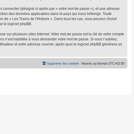
us connecter (désigné ci-après par « votre mot de passe »), et une adresse
rotection des données applicables dans le pays qui nous héberge. Toute
on de « Les Trains de l'Histoire ». Dans tous les cas, vous pouvez choisir
r le logiciel phpBB.
 sur plusieurs sites Internet. Votre mot de passe est la clé de votre compte
ers n’est habilitée à vous demander votre mot de passe. Si vous l’oubliez,
lisateur et votre adresse courriel, après quoi le logiciel phpBB générera un
Supprimer les cookies
Heures au format
UTC+02:00