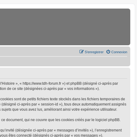
S’enregistrer
Connexion
l'Histoire », « https://www.tdh-forum.fr ») et phpBB (désigné ci-après par
tion de ce site (désignées ci-après par « vos informations »).
ookies sont de petits fichiers texte stockés dans les fichiers temporaires de
yme (désigné ci-après par « session-id »), tous deux automatiquement assignés
 sujets que vous avez lus, améliorant ainsi votre expérience utilisateur.
 ce document, qui ne couvre que les cookies créés par le logiciel phpBB.
 qu’invité (désignée ci-après par « messages d’invités »), l’enregistrement
e vous êtes connecté (désignés ci-après par « vos messages »).