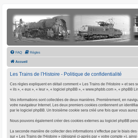
FAQ
Règles
Accueil
Les Trains de l'Histoire - Politique de confidentialité
Ces règles expliquent en détail comment « Les Trains de l'Histoire » et ses soc
« ils », « eux », « leur », « logiciel phpBB », « www.phpbb.com », « phpBB Limi
Vos informations sont collectées de deux manières. Premièrement, en naviguant
votre navigateur Internet. Les deux premiers cookies contiennent un identifia
par le logiciel phpBB. Un troisième cookie sera créé une fois que vous aurez pa
Nous pouvons également créer des cookies externes au logiciel phpBB pendant
La seconde manière de collecter des informations s’effectue par le biais des 
sur « Les Trains de l'Histoire » (désigné ci-après par « votre compte »), a