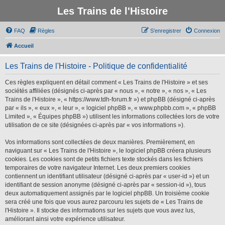
Les Trains de l'Histoire
FAQ
Règles
S’enregistrer
Connexion
Accueil
Les Trains de l'Histoire - Politique de confidentialité
Ces règles expliquent en détail comment « Les Trains de l'Histoire » et ses
sociétés affiliées (désignés ci-après par « nous », « notre », « nos », « Les
Trains de l'Histoire », « https://www.tdh-forum.fr ») et phpBB (désigné ci-après
par « ils », « eux », « leur », « logiciel phpBB », « www.phpbb.com », « phpBB
Limited », « Équipes phpBB ») utilisent les informations collectées lors de votre
utilisation de ce site (désignées ci-après par « vos informations »).
Vos informations sont collectées de deux manières. Premièrement, en
naviguant sur « Les Trains de l'Histoire », le logiciel phpBB créera plusieurs
cookies. Les cookies sont de petits fichiers texte stockés dans les fichiers
temporaires de votre navigateur Internet. Les deux premiers cookies
contiennent un identifiant utilisateur (désigné ci-après par « user-id ») et un
identifiant de session anonyme (désigné ci-après par « session-id »), tous
deux automatiquement assignés par le logiciel phpBB. Un troisième cookie
sera créé une fois que vous aurez parcouru les sujets de « Les Trains de
l'Histoire ». Il stocke des informations sur les sujets que vous avez lus,
améliorant ainsi votre expérience utilisateur.