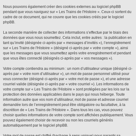
Nous pouvons également créer des cookies externes au logiciel phpBB
pendant que vous naviguez sur « Les Trains de l'Histoire ». Ceux-ci sortent du
cadre de ce document, qui ne couvre que les cookies créés par le logiciel
phpBB.
La seconde manière de collecter des informations s’effectue par le biais des
données que vous nous soumettez. Cela inclut, entre autres : la publication en
tant qu’invité (désignée ci-après par « messages d’invités »), l’enregistrement
sur « Les Trains de l'Histoire » (désigné ci-après par « votre compte »), ainsi
que les messages que vous soumettez après votre enregistrement et pendant
que vous êtes connecté (désignés ci-après par « vos messages »).
Votre compte contiendra au minimum : un nom d’utilisateur unique (désigné ci-
après par « votre nom d’utilisateur »), un mot de passe personnel utilisé pour
vous connecter (désigné ci-après par « votre mot de passe »), et une adresse
courriel valide (désignée ci-après par « votre courriel »). Les informations de
votre compte sur « Les Trains de l'Histoire » sont protégées par les lois sur la
protection des données applicables dans le pays qui nous héberge. Toute
information autre que vos nom d’utilisateur, mot de passe et adresse courriel
demandée lors de l’enregistrement peut être obligatoire ou facultative, à la
discrétion de « Les Trains de l'Histoire ». Dans tous les cas, vous pouvez
choisir quelles informations de votre compte sont affichées publiquement. Vous
pouvez également choisir de recevoir ou non les courriels générés
automatiquement par le logiciel phpBB.
Votre mot de passe est chiffré (hachage à sens unique) pour garantir sa