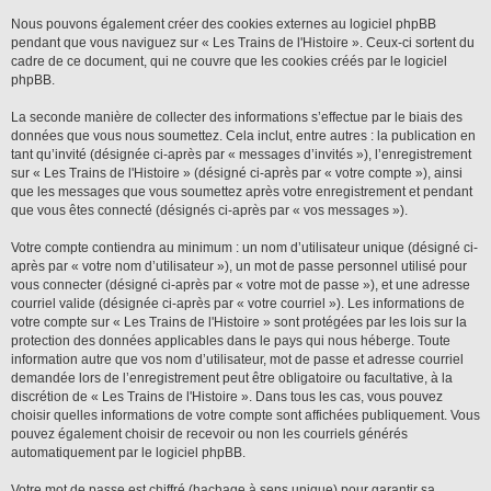
Nous pouvons également créer des cookies externes au logiciel phpBB
pendant que vous naviguez sur « Les Trains de l'Histoire ». Ceux-ci sortent du
cadre de ce document, qui ne couvre que les cookies créés par le logiciel
phpBB.
La seconde manière de collecter des informations s’effectue par le biais des
données que vous nous soumettez. Cela inclut, entre autres : la publication en
tant qu’invité (désignée ci-après par « messages d’invités »), l’enregistrement
sur « Les Trains de l'Histoire » (désigné ci-après par « votre compte »), ainsi
que les messages que vous soumettez après votre enregistrement et pendant
que vous êtes connecté (désignés ci-après par « vos messages »).
Votre compte contiendra au minimum : un nom d’utilisateur unique (désigné ci-
après par « votre nom d’utilisateur »), un mot de passe personnel utilisé pour
vous connecter (désigné ci-après par « votre mot de passe »), et une adresse
courriel valide (désignée ci-après par « votre courriel »). Les informations de
votre compte sur « Les Trains de l'Histoire » sont protégées par les lois sur la
protection des données applicables dans le pays qui nous héberge. Toute
information autre que vos nom d’utilisateur, mot de passe et adresse courriel
demandée lors de l’enregistrement peut être obligatoire ou facultative, à la
discrétion de « Les Trains de l'Histoire ». Dans tous les cas, vous pouvez
choisir quelles informations de votre compte sont affichées publiquement. Vous
pouvez également choisir de recevoir ou non les courriels générés
automatiquement par le logiciel phpBB.
Votre mot de passe est chiffré (hachage à sens unique) pour garantir sa