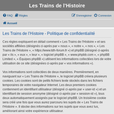
Les Trains de l'Histoire
FAQ
Règles
S’enregistrer
Connexion
Accueil
Les Trains de l'Histoire - Politique de confidentialité
Ces règles expliquent en détail comment « Les Trains de l'Histoire » et ses
sociétés affiliées (désignés ci-après par « nous », « notre », « nos », « Les
Trains de l'Histoire », « https://www.tdh-forum.fr ») et phpBB (désigné ci-après
par « ils », « eux », « leur », « logiciel phpBB », « www.phpbb.com », « phpBB
Limited », « Équipes phpBB ») utilisent les informations collectées lors de votre
utilisation de ce site (désignées ci-après par « vos informations »).
Vos informations sont collectées de deux manières. Premièrement, en
naviguant sur « Les Trains de l'Histoire », le logiciel phpBB créera plusieurs
cookies. Les cookies sont de petits fichiers texte stockés dans les fichiers
temporaires de votre navigateur Internet. Les deux premiers cookies
contiennent un identifiant utilisateur (désigné ci-après par « user-id ») et un
identifiant de session anonyme (désigné ci-après par « session-id »), tous
deux automatiquement assignés par le logiciel phpBB. Un troisième cookie
sera créé une fois que vous aurez parcouru les sujets de « Les Trains de
l'Histoire ». Il stocke des informations sur les sujets que vous avez lus,
améliorant ainsi votre expérience utilisateur.