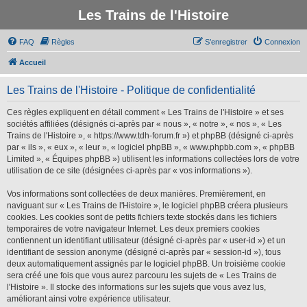
Les Trains de l'Histoire
FAQ
Règles
S’enregistrer
Connexion
Accueil
Les Trains de l'Histoire - Politique de confidentialité
Ces règles expliquent en détail comment « Les Trains de l'Histoire » et ses
sociétés affiliées (désignés ci-après par « nous », « notre », « nos », « Les
Trains de l'Histoire », « https://www.tdh-forum.fr ») et phpBB (désigné ci-après
par « ils », « eux », « leur », « logiciel phpBB », « www.phpbb.com », « phpBB
Limited », « Équipes phpBB ») utilisent les informations collectées lors de votre
utilisation de ce site (désignées ci-après par « vos informations »).
Vos informations sont collectées de deux manières. Premièrement, en
naviguant sur « Les Trains de l'Histoire », le logiciel phpBB créera plusieurs
cookies. Les cookies sont de petits fichiers texte stockés dans les fichiers
temporaires de votre navigateur Internet. Les deux premiers cookies
contiennent un identifiant utilisateur (désigné ci-après par « user-id ») et un
identifiant de session anonyme (désigné ci-après par « session-id »), tous
deux automatiquement assignés par le logiciel phpBB. Un troisième cookie
sera créé une fois que vous aurez parcouru les sujets de « Les Trains de
l'Histoire ». Il stocke des informations sur les sujets que vous avez lus,
améliorant ainsi votre expérience utilisateur.