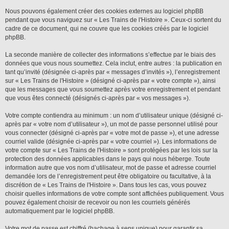
Nous pouvons également créer des cookies externes au logiciel phpBB
pendant que vous naviguez sur « Les Trains de l'Histoire ». Ceux-ci sortent du
cadre de ce document, qui ne couvre que les cookies créés par le logiciel
phpBB.
La seconde manière de collecter des informations s’effectue par le biais des
données que vous nous soumettez. Cela inclut, entre autres : la publication en
tant qu’invité (désignée ci-après par « messages d’invités »), l’enregistrement
sur « Les Trains de l'Histoire » (désigné ci-après par « votre compte »), ainsi
que les messages que vous soumettez après votre enregistrement et pendant
que vous êtes connecté (désignés ci-après par « vos messages »).
Votre compte contiendra au minimum : un nom d’utilisateur unique (désigné ci-
après par « votre nom d’utilisateur »), un mot de passe personnel utilisé pour
vous connecter (désigné ci-après par « votre mot de passe »), et une adresse
courriel valide (désignée ci-après par « votre courriel »). Les informations de
votre compte sur « Les Trains de l'Histoire » sont protégées par les lois sur la
protection des données applicables dans le pays qui nous héberge. Toute
information autre que vos nom d’utilisateur, mot de passe et adresse courriel
demandée lors de l’enregistrement peut être obligatoire ou facultative, à la
discrétion de « Les Trains de l'Histoire ». Dans tous les cas, vous pouvez
choisir quelles informations de votre compte sont affichées publiquement. Vous
pouvez également choisir de recevoir ou non les courriels générés
automatiquement par le logiciel phpBB.
Votre mot de passe est chiffré (hachage à sens unique) pour garantir sa