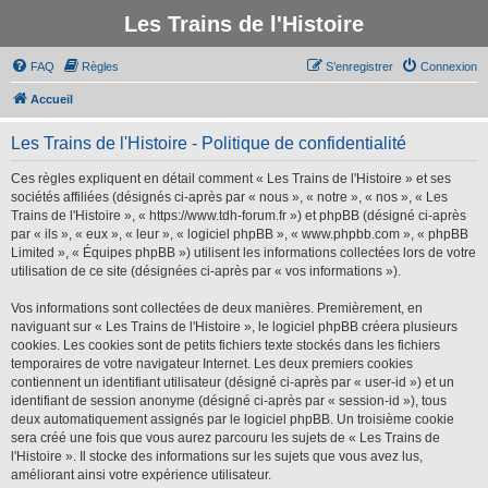
Les Trains de l'Histoire
FAQ
Règles
S’enregistrer
Connexion
Accueil
Les Trains de l'Histoire - Politique de confidentialité
Ces règles expliquent en détail comment « Les Trains de l'Histoire » et ses
sociétés affiliées (désignés ci-après par « nous », « notre », « nos », « Les
Trains de l'Histoire », « https://www.tdh-forum.fr ») et phpBB (désigné ci-après
par « ils », « eux », « leur », « logiciel phpBB », « www.phpbb.com », « phpBB
Limited », « Équipes phpBB ») utilisent les informations collectées lors de votre
utilisation de ce site (désignées ci-après par « vos informations »).
Vos informations sont collectées de deux manières. Premièrement, en
naviguant sur « Les Trains de l'Histoire », le logiciel phpBB créera plusieurs
cookies. Les cookies sont de petits fichiers texte stockés dans les fichiers
temporaires de votre navigateur Internet. Les deux premiers cookies
contiennent un identifiant utilisateur (désigné ci-après par « user-id ») et un
identifiant de session anonyme (désigné ci-après par « session-id »), tous
deux automatiquement assignés par le logiciel phpBB. Un troisième cookie
sera créé une fois que vous aurez parcouru les sujets de « Les Trains de
l'Histoire ». Il stocke des informations sur les sujets que vous avez lus,
améliorant ainsi votre expérience utilisateur.