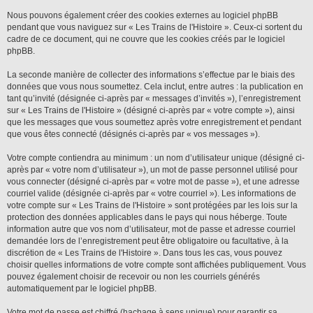
Nous pouvons également créer des cookies externes au logiciel phpBB
pendant que vous naviguez sur « Les Trains de l'Histoire ». Ceux-ci sortent du
cadre de ce document, qui ne couvre que les cookies créés par le logiciel
phpBB.
La seconde manière de collecter des informations s’effectue par le biais des
données que vous nous soumettez. Cela inclut, entre autres : la publication en
tant qu’invité (désignée ci-après par « messages d’invités »), l’enregistrement
sur « Les Trains de l'Histoire » (désigné ci-après par « votre compte »), ainsi
que les messages que vous soumettez après votre enregistrement et pendant
que vous êtes connecté (désignés ci-après par « vos messages »).
Votre compte contiendra au minimum : un nom d’utilisateur unique (désigné ci-
après par « votre nom d’utilisateur »), un mot de passe personnel utilisé pour
vous connecter (désigné ci-après par « votre mot de passe »), et une adresse
courriel valide (désignée ci-après par « votre courriel »). Les informations de
votre compte sur « Les Trains de l'Histoire » sont protégées par les lois sur la
protection des données applicables dans le pays qui nous héberge. Toute
information autre que vos nom d’utilisateur, mot de passe et adresse courriel
demandée lors de l’enregistrement peut être obligatoire ou facultative, à la
discrétion de « Les Trains de l'Histoire ». Dans tous les cas, vous pouvez
choisir quelles informations de votre compte sont affichées publiquement. Vous
pouvez également choisir de recevoir ou non les courriels générés
automatiquement par le logiciel phpBB.
Votre mot de passe est chiffré (hachage à sens unique) pour garantir sa