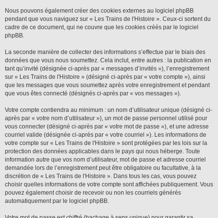
Nous pouvons également créer des cookies externes au logiciel phpBB
pendant que vous naviguez sur « Les Trains de l'Histoire ». Ceux-ci sortent du
cadre de ce document, qui ne couvre que les cookies créés par le logiciel
phpBB.
La seconde manière de collecter des informations s’effectue par le biais des
données que vous nous soumettez. Cela inclut, entre autres : la publication en
tant qu’invité (désignée ci-après par « messages d’invités »), l’enregistrement
sur « Les Trains de l'Histoire » (désigné ci-après par « votre compte »), ainsi
que les messages que vous soumettez après votre enregistrement et pendant
que vous êtes connecté (désignés ci-après par « vos messages »).
Votre compte contiendra au minimum : un nom d’utilisateur unique (désigné ci-
après par « votre nom d’utilisateur »), un mot de passe personnel utilisé pour
vous connecter (désigné ci-après par « votre mot de passe »), et une adresse
courriel valide (désignée ci-après par « votre courriel »). Les informations de
votre compte sur « Les Trains de l'Histoire » sont protégées par les lois sur la
protection des données applicables dans le pays qui nous héberge. Toute
information autre que vos nom d’utilisateur, mot de passe et adresse courriel
demandée lors de l’enregistrement peut être obligatoire ou facultative, à la
discrétion de « Les Trains de l'Histoire ». Dans tous les cas, vous pouvez
choisir quelles informations de votre compte sont affichées publiquement. Vous
pouvez également choisir de recevoir ou non les courriels générés
automatiquement par le logiciel phpBB.
Votre mot de passe est chiffré (hachage à sens unique) pour garantir sa