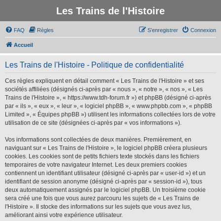
Les Trains de l'Histoire
FAQ
Règles
S’enregistrer
Connexion
Accueil
Les Trains de l'Histoire - Politique de confidentialité
Ces règles expliquent en détail comment « Les Trains de l'Histoire » et ses
sociétés affiliées (désignés ci-après par « nous », « notre », « nos », « Les
Trains de l'Histoire », « https://www.tdh-forum.fr ») et phpBB (désigné ci-après
par « ils », « eux », « leur », « logiciel phpBB », « www.phpbb.com », « phpBB
Limited », « Équipes phpBB ») utilisent les informations collectées lors de votre
utilisation de ce site (désignées ci-après par « vos informations »).
Vos informations sont collectées de deux manières. Premièrement, en
naviguant sur « Les Trains de l'Histoire », le logiciel phpBB créera plusieurs
cookies. Les cookies sont de petits fichiers texte stockés dans les fichiers
temporaires de votre navigateur Internet. Les deux premiers cookies
contiennent un identifiant utilisateur (désigné ci-après par « user-id ») et un
identifiant de session anonyme (désigné ci-après par « session-id »), tous
deux automatiquement assignés par le logiciel phpBB. Un troisième cookie
sera créé une fois que vous aurez parcouru les sujets de « Les Trains de
l'Histoire ». Il stocke des informations sur les sujets que vous avez lus,
améliorant ainsi votre expérience utilisateur.