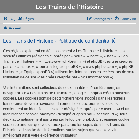
Les Trains de l'Histoire
FAQ
Règles
S’enregistrer
Connexion
Accueil
Les Trains de l'Histoire - Politique de confidentialité
Ces règles expliquent en détail comment « Les Trains de l'Histoire » et ses
sociétés affiliées (désignés ci-après par « nous », « notre », « nos », « Les
Trains de l'Histoire », « https://www.tdh-forum.fr ») et phpBB (désigné ci-après
par « ils », « eux », « leur », « logiciel phpBB », « www.phpbb.com », « phpBB
Limited », « Équipes phpBB ») utilisent les informations collectées lors de votre
utilisation de ce site (désignées ci-après par « vos informations »).
Vos informations sont collectées de deux manières. Premièrement, en
naviguant sur « Les Trains de l'Histoire », le logiciel phpBB créera plusieurs
cookies. Les cookies sont de petits fichiers texte stockés dans les fichiers
temporaires de votre navigateur Internet. Les deux premiers cookies
contiennent un identifiant utilisateur (désigné ci-après par « user-id ») et un
identifiant de session anonyme (désigné ci-après par « session-id »), tous
deux automatiquement assignés par le logiciel phpBB. Un troisième cookie
sera créé une fois que vous aurez parcouru les sujets de « Les Trains de
l'Histoire ». Il stocke des informations sur les sujets que vous avez lus,
améliorant ainsi votre expérience utilisateur.