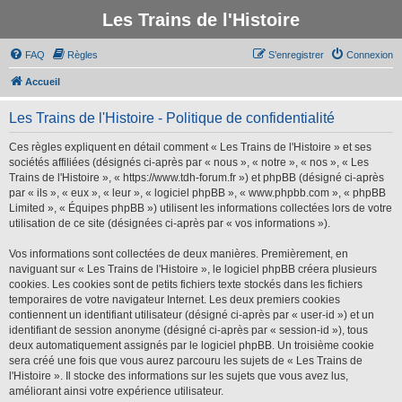
Les Trains de l'Histoire
FAQ
Règles
S’enregistrer
Connexion
Accueil
Les Trains de l'Histoire - Politique de confidentialité
Ces règles expliquent en détail comment « Les Trains de l'Histoire » et ses
sociétés affiliées (désignés ci-après par « nous », « notre », « nos », « Les
Trains de l'Histoire », « https://www.tdh-forum.fr ») et phpBB (désigné ci-après
par « ils », « eux », « leur », « logiciel phpBB », « www.phpbb.com », « phpBB
Limited », « Équipes phpBB ») utilisent les informations collectées lors de votre
utilisation de ce site (désignées ci-après par « vos informations »).
Vos informations sont collectées de deux manières. Premièrement, en
naviguant sur « Les Trains de l'Histoire », le logiciel phpBB créera plusieurs
cookies. Les cookies sont de petits fichiers texte stockés dans les fichiers
temporaires de votre navigateur Internet. Les deux premiers cookies
contiennent un identifiant utilisateur (désigné ci-après par « user-id ») et un
identifiant de session anonyme (désigné ci-après par « session-id »), tous
deux automatiquement assignés par le logiciel phpBB. Un troisième cookie
sera créé une fois que vous aurez parcouru les sujets de « Les Trains de
l'Histoire ». Il stocke des informations sur les sujets que vous avez lus,
améliorant ainsi votre expérience utilisateur.