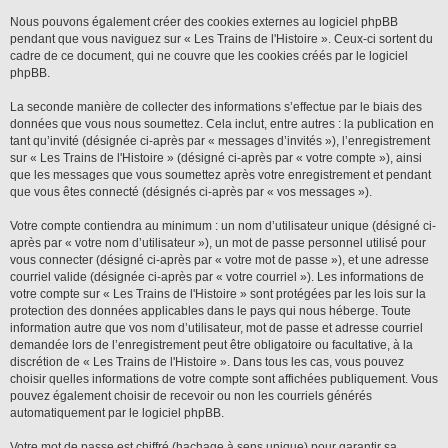
Nous pouvons également créer des cookies externes au logiciel phpBB
pendant que vous naviguez sur « Les Trains de l'Histoire ». Ceux-ci sortent du
cadre de ce document, qui ne couvre que les cookies créés par le logiciel
phpBB.
La seconde manière de collecter des informations s’effectue par le biais des
données que vous nous soumettez. Cela inclut, entre autres : la publication en
tant qu’invité (désignée ci-après par « messages d’invités »), l’enregistrement
sur « Les Trains de l'Histoire » (désigné ci-après par « votre compte »), ainsi
que les messages que vous soumettez après votre enregistrement et pendant
que vous êtes connecté (désignés ci-après par « vos messages »).
Votre compte contiendra au minimum : un nom d’utilisateur unique (désigné ci-
après par « votre nom d’utilisateur »), un mot de passe personnel utilisé pour
vous connecter (désigné ci-après par « votre mot de passe »), et une adresse
courriel valide (désignée ci-après par « votre courriel »). Les informations de
votre compte sur « Les Trains de l'Histoire » sont protégées par les lois sur la
protection des données applicables dans le pays qui nous héberge. Toute
information autre que vos nom d’utilisateur, mot de passe et adresse courriel
demandée lors de l’enregistrement peut être obligatoire ou facultative, à la
discrétion de « Les Trains de l'Histoire ». Dans tous les cas, vous pouvez
choisir quelles informations de votre compte sont affichées publiquement. Vous
pouvez également choisir de recevoir ou non les courriels générés
automatiquement par le logiciel phpBB.
Votre mot de passe est chiffré (hachage à sens unique) pour garantir sa