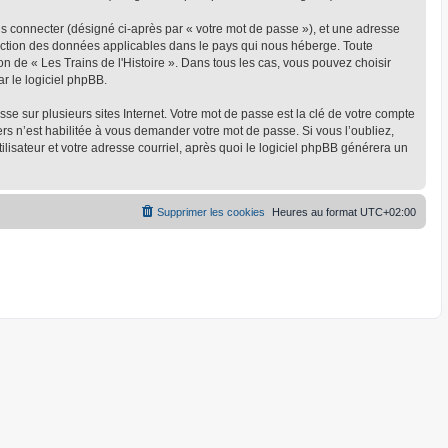
us connecter (désigné ci-après par « votre mot de passe »), et une adresse
rotection des données applicables dans le pays qui nous héberge. Toute
on de « Les Trains de l'Histoire ». Dans tous les cas, vous pouvez choisir
r le logiciel phpBB.
 sur plusieurs sites Internet. Votre mot de passe est la clé de votre compte
ers n’est habilitée à vous demander votre mot de passe. Si vous l’oubliez,
lisateur et votre adresse courriel, après quoi le logiciel phpBB générera un
Supprimer les cookies
Heures au format
UTC+02:00