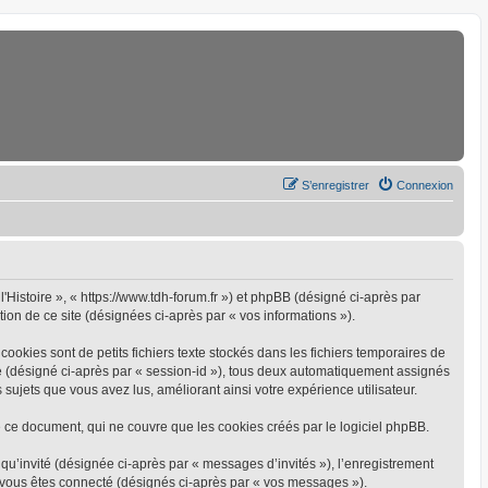
S’enregistrer
Connexion
l'Histoire », « https://www.tdh-forum.fr ») et phpBB (désigné ci-après par
tion de ce site (désignées ci-après par « vos informations »).
ookies sont de petits fichiers texte stockés dans les fichiers temporaires de
yme (désigné ci-après par « session-id »), tous deux automatiquement assignés
 sujets que vous avez lus, améliorant ainsi votre expérience utilisateur.
 ce document, qui ne couvre que les cookies créés par le logiciel phpBB.
 qu’invité (désignée ci-après par « messages d’invités »), l’enregistrement
e vous êtes connecté (désignés ci-après par « vos messages »).