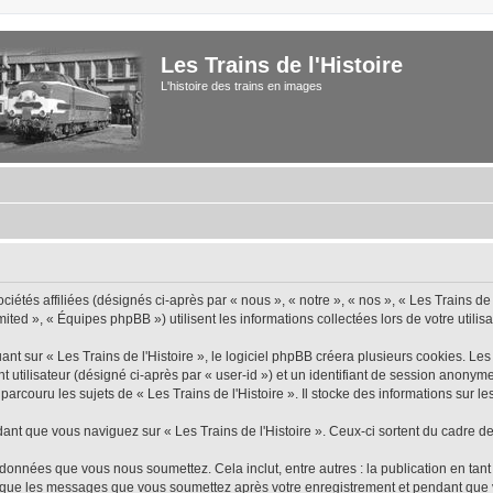
Les Trains de l'Histoire
L'histoire des trains en images
iétés affiliées (désignés ci-après par « nous », « notre », « nos », « Les Trains de 
ted », « Équipes phpBB ») utilisent les informations collectées lors de votre utilisa
 sur « Les Trains de l'Histoire », le logiciel phpBB créera plusieurs cookies. Les c
nt utilisateur (désigné ci-après par « user-id ») et un identifiant de session anon
rcouru les sujets de « Les Trains de l'Histoire ». Il stocke des informations sur les
 que vous naviguez sur « Les Trains de l'Histoire ». Ceux-ci sortent du cadre de
données que vous nous soumettez. Cela inclut, entre autres : la publication en tant
insi que les messages que vous soumettez après votre enregistrement et pendant qu