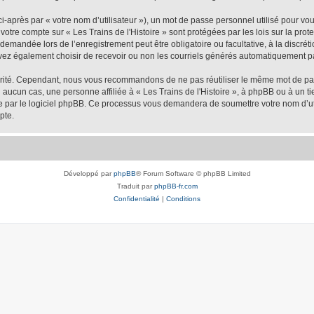
-après par « votre nom d’utilisateur »), un mot de passe personnel utilisé pour vo
e votre compte sur « Les Trains de l'Histoire » sont protégées par les lois sur la p
demandée lors de l’enregistrement peut être obligatoire ou facultative, à la discréti
vez également choisir de recevoir ou non les courriels générés automatiquement pa
urité. Cependant, nous vous recommandons de ne pas réutiliser le même mot de passe
 aucun cas, une personne affiliée à « Les Trains de l'Histoire », à phpBB ou à un ti
nie par le logiciel phpBB. Ce processus vous demandera de soumettre votre nom d’uti
pte.
Développé par
phpBB
® Forum Software © phpBB Limited
Traduit par
phpBB-fr.com
Confidentialité
|
Conditions