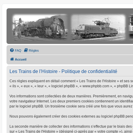
FAQ
Règles
Accueil
Les Trains de l'Histoire - Politique de confidentialité
Ces règles expliquent en détail comment « Les Trains de l'Histoire » et ses soc
« ils », « eux », « leur », « logiciel phpBB », « www.phpbb.com », « phpBB Limi
Vos informations sont collectées de deux manières. Premièrement, en naviguant
votre navigateur Internet. Les deux premiers cookies contiennent un identifia
par le logiciel phpBB. Un troisième cookie sera créé une fois que vous aurez pa
Nous pouvons également créer des cookies externes au logiciel phpBB pendant
La seconde manière de collecter des informations s’effectue par le biais des 
sur « Les Trains de l'Histoire » (désigné ci-après par « votre compte »), a