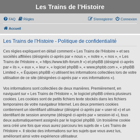
Les Trains de l'Histoire
FAQ
Règles
S’enregistrer
Connexion
Accueil
Les Trains de l'Histoire - Politique de confidentialité
Ces règles expliquent en détail comment « Les Trains de l'Histoire » et ses
sociétés affiliées (désignés ci-après par « nous », « notre », « nos », « Les
Trains de l'Histoire », « https://www.tdh-forum.fr ») et phpBB (désigné ci-après
par « ils », « eux », « leur », « logiciel phpBB », « www.phpbb.com », « phpBB
Limited », « Équipes phpBB ») utilisent les informations collectées lors de votre
utilisation de ce site (désignées ci-après par « vos informations »).
Vos informations sont collectées de deux manières. Premièrement, en
naviguant sur « Les Trains de l'Histoire », le logiciel phpBB créera plusieurs
cookies. Les cookies sont de petits fichiers texte stockés dans les fichiers
temporaires de votre navigateur Internet. Les deux premiers cookies
contiennent un identifiant utilisateur (désigné ci-après par « user-id ») et un
identifiant de session anonyme (désigné ci-après par « session-id »), tous
deux automatiquement assignés par le logiciel phpBB. Un troisième cookie
sera créé une fois que vous aurez parcouru les sujets de « Les Trains de
l'Histoire ». Il stocke des informations sur les sujets que vous avez lus,
améliorant ainsi votre expérience utilisateur.