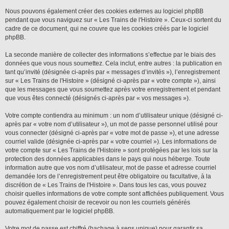
Nous pouvons également créer des cookies externes au logiciel phpBB
pendant que vous naviguez sur « Les Trains de l'Histoire ». Ceux-ci sortent du
cadre de ce document, qui ne couvre que les cookies créés par le logiciel
phpBB.
La seconde manière de collecter des informations s’effectue par le biais des
données que vous nous soumettez. Cela inclut, entre autres : la publication en
tant qu’invité (désignée ci-après par « messages d’invités »), l’enregistrement
sur « Les Trains de l'Histoire » (désigné ci-après par « votre compte »), ainsi
que les messages que vous soumettez après votre enregistrement et pendant
que vous êtes connecté (désignés ci-après par « vos messages »).
Votre compte contiendra au minimum : un nom d’utilisateur unique (désigné ci-
après par « votre nom d’utilisateur »), un mot de passe personnel utilisé pour
vous connecter (désigné ci-après par « votre mot de passe »), et une adresse
courriel valide (désignée ci-après par « votre courriel »). Les informations de
votre compte sur « Les Trains de l'Histoire » sont protégées par les lois sur la
protection des données applicables dans le pays qui nous héberge. Toute
information autre que vos nom d’utilisateur, mot de passe et adresse courriel
demandée lors de l’enregistrement peut être obligatoire ou facultative, à la
discrétion de « Les Trains de l'Histoire ». Dans tous les cas, vous pouvez
choisir quelles informations de votre compte sont affichées publiquement. Vous
pouvez également choisir de recevoir ou non les courriels générés
automatiquement par le logiciel phpBB.
Votre mot de passe est chiffré (hachage à sens unique) pour garantir sa