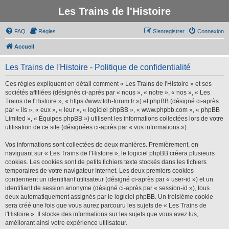
Les Trains de l'Histoire
FAQ
Règles
S’enregistrer
Connexion
Accueil
Les Trains de l'Histoire - Politique de confidentialité
Ces règles expliquent en détail comment « Les Trains de l'Histoire » et ses
sociétés affiliées (désignés ci-après par « nous », « notre », « nos », « Les
Trains de l'Histoire », « https://www.tdh-forum.fr ») et phpBB (désigné ci-après
par « ils », « eux », « leur », « logiciel phpBB », « www.phpbb.com », « phpBB
Limited », « Équipes phpBB ») utilisent les informations collectées lors de votre
utilisation de ce site (désignées ci-après par « vos informations »).
Vos informations sont collectées de deux manières. Premièrement, en
naviguant sur « Les Trains de l'Histoire », le logiciel phpBB créera plusieurs
cookies. Les cookies sont de petits fichiers texte stockés dans les fichiers
temporaires de votre navigateur Internet. Les deux premiers cookies
contiennent un identifiant utilisateur (désigné ci-après par « user-id ») et un
identifiant de session anonyme (désigné ci-après par « session-id »), tous
deux automatiquement assignés par le logiciel phpBB. Un troisième cookie
sera créé une fois que vous aurez parcouru les sujets de « Les Trains de
l'Histoire ». Il stocke des informations sur les sujets que vous avez lus,
améliorant ainsi votre expérience utilisateur.