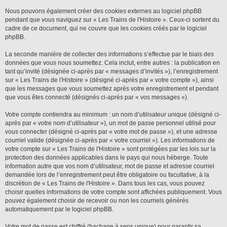
Nous pouvons également créer des cookies externes au logiciel phpBB
pendant que vous naviguez sur « Les Trains de l'Histoire ». Ceux-ci sortent du
cadre de ce document, qui ne couvre que les cookies créés par le logiciel
phpBB.
La seconde manière de collecter des informations s’effectue par le biais des
données que vous nous soumettez. Cela inclut, entre autres : la publication en
tant qu’invité (désignée ci-après par « messages d’invités »), l’enregistrement
sur « Les Trains de l'Histoire » (désigné ci-après par « votre compte »), ainsi
que les messages que vous soumettez après votre enregistrement et pendant
que vous êtes connecté (désignés ci-après par « vos messages »).
Votre compte contiendra au minimum : un nom d’utilisateur unique (désigné ci-
après par « votre nom d’utilisateur »), un mot de passe personnel utilisé pour
vous connecter (désigné ci-après par « votre mot de passe »), et une adresse
courriel valide (désignée ci-après par « votre courriel »). Les informations de
votre compte sur « Les Trains de l'Histoire » sont protégées par les lois sur la
protection des données applicables dans le pays qui nous héberge. Toute
information autre que vos nom d’utilisateur, mot de passe et adresse courriel
demandée lors de l’enregistrement peut être obligatoire ou facultative, à la
discrétion de « Les Trains de l'Histoire ». Dans tous les cas, vous pouvez
choisir quelles informations de votre compte sont affichées publiquement. Vous
pouvez également choisir de recevoir ou non les courriels générés
automatiquement par le logiciel phpBB.
Votre mot de passe est chiffré (hachage à sens unique) pour garantir sa