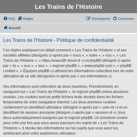
Les Trains de l'Histoire
FAQ
Règles
S’enregistrer
Connexion
Accueil
Les Trains de l'Histoire - Politique de confidentialité
Ces règles expliquent en détail comment « Les Trains de l'Histoire » et ses
sociétés affiliées (désignés ci-après par « nous », « notre », « nos », « Les
Trains de l'Histoire », « https://www.tdh-forum.fr ») et phpBB (désigné ci-après
par « ils », « eux », « leur », « logiciel phpBB », « www.phpbb.com », « phpBB
Limited », « Équipes phpBB ») utilisent les informations collectées lors de votre
utilisation de ce site (désignées ci-après par « vos informations »).
Vos informations sont collectées de deux manières. Premièrement, en
naviguant sur « Les Trains de l'Histoire », le logiciel phpBB créera plusieurs
cookies. Les cookies sont de petits fichiers texte stockés dans les fichiers
temporaires de votre navigateur Internet. Les deux premiers cookies
contiennent un identifiant utilisateur (désigné ci-après par « user-id ») et un
identifiant de session anonyme (désigné ci-après par « session-id »), tous
deux automatiquement assignés par le logiciel phpBB. Un troisième cookie
sera créé une fois que vous aurez parcouru les sujets de « Les Trains de
l'Histoire ». Il stocke des informations sur les sujets que vous avez lus,
améliorant ainsi votre expérience utilisateur.