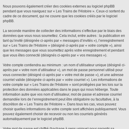
Nous pouvons également créer des cookies externes au logiciel phpBB
pendant que vous naviguez sur « Les Trains de l'Histoire ». Ceux-ci sortent du
cadre de ce document, qui ne couvre que les cookies créés par le logiciel
phpBB.
La seconde manière de collecter des informations s’effectue par le biais des
données que vous nous soumettez. Cela inclut, entre autres : la publication en
tant qu’invité (désignée ci-après par « messages d’invités »), l’enregistrement
sur « Les Trains de l'Histoire » (désigné ci-après par « votre compte »), ainsi
que les messages que vous soumettez après votre enregistrement et pendant
que vous êtes connecté (désignés ci-après par « vos messages »).
Votre compte contiendra au minimum : un nom d’utilisateur unique (désigné ci-
après par « votre nom d’utilisateur »), un mot de passe personnel utilisé pour
vous connecter (désigné ci-après par « votre mot de passe »), et une adresse
courriel valide (désignée ci-après par « votre courriel »). Les informations de
votre compte sur « Les Trains de l'Histoire » sont protégées par les lois sur la
protection des données applicables dans le pays qui nous héberge. Toute
information autre que vos nom d’utilisateur, mot de passe et adresse courriel
demandée lors de l’enregistrement peut être obligatoire ou facultative, à la
discrétion de « Les Trains de l'Histoire ». Dans tous les cas, vous pouvez
choisir quelles informations de votre compte sont affichées publiquement. Vous
pouvez également choisir de recevoir ou non les courriels générés
automatiquement par le logiciel phpBB.
Votre mot de passe est chiffré (hachage à sens unique) pour garantir sa