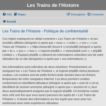
Les Trains de l'Histoire
FAQ
Règles
S’enregistrer
Connexion
Accueil
Les Trains de l'Histoire - Politique de confidentialité
Ces règles expliquent en détail comment « Les Trains de l'Histoire » et ses
sociétés affiliées (désignés ci-après par « nous », « notre », « nos », « Les
Trains de l'Histoire », « https://www.tdh-forum.fr ») et phpBB (désigné ci-après
par « ils », « eux », « leur », « logiciel phpBB », « www.phpbb.com », « phpBB
Limited », « Équipes phpBB ») utilisent les informations collectées lors de votre
utilisation de ce site (désignées ci-après par « vos informations »).
Vos informations sont collectées de deux manières. Premièrement, en
naviguant sur « Les Trains de l'Histoire », le logiciel phpBB créera plusieurs
cookies. Les cookies sont de petits fichiers texte stockés dans les fichiers
temporaires de votre navigateur Internet. Les deux premiers cookies
contiennent un identifiant utilisateur (désigné ci-après par « user-id ») et un
identifiant de session anonyme (désigné ci-après par « session-id »), tous
deux automatiquement assignés par le logiciel phpBB. Un troisième cookie
sera créé une fois que vous aurez parcouru les sujets de « Les Trains de
l'Histoire ». Il stocke des informations sur les sujets que vous avez lus,
améliorant ainsi votre expérience utilisateur.