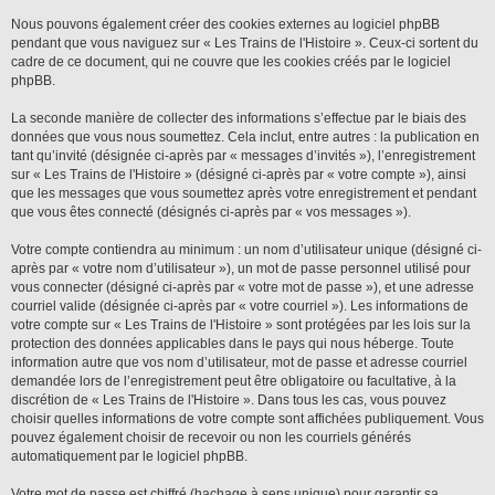
Nous pouvons également créer des cookies externes au logiciel phpBB
pendant que vous naviguez sur « Les Trains de l'Histoire ». Ceux-ci sortent du
cadre de ce document, qui ne couvre que les cookies créés par le logiciel
phpBB.
La seconde manière de collecter des informations s’effectue par le biais des
données que vous nous soumettez. Cela inclut, entre autres : la publication en
tant qu’invité (désignée ci-après par « messages d’invités »), l’enregistrement
sur « Les Trains de l'Histoire » (désigné ci-après par « votre compte »), ainsi
que les messages que vous soumettez après votre enregistrement et pendant
que vous êtes connecté (désignés ci-après par « vos messages »).
Votre compte contiendra au minimum : un nom d’utilisateur unique (désigné ci-
après par « votre nom d’utilisateur »), un mot de passe personnel utilisé pour
vous connecter (désigné ci-après par « votre mot de passe »), et une adresse
courriel valide (désignée ci-après par « votre courriel »). Les informations de
votre compte sur « Les Trains de l'Histoire » sont protégées par les lois sur la
protection des données applicables dans le pays qui nous héberge. Toute
information autre que vos nom d’utilisateur, mot de passe et adresse courriel
demandée lors de l’enregistrement peut être obligatoire ou facultative, à la
discrétion de « Les Trains de l'Histoire ». Dans tous les cas, vous pouvez
choisir quelles informations de votre compte sont affichées publiquement. Vous
pouvez également choisir de recevoir ou non les courriels générés
automatiquement par le logiciel phpBB.
Votre mot de passe est chiffré (hachage à sens unique) pour garantir sa