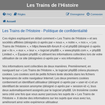
Les Trains de l'Histoire
FAQ
Règles
S’enregistrer
Connexion
Accueil
Les Trains de l'Histoire - Politique de confidentialité
Ces règles expliquent en détail comment « Les Trains de l'Histoire » et ses
sociétés affiliées (désignés ci-après par « nous », « notre », « nos », « Les
Trains de l'Histoire », « https://www.tdh-forum.fr ») et phpBB (désigné ci-après
par « ils », « eux », « leur », « logiciel phpBB », « www.phpbb.com », « phpBB
Limited », « Équipes phpBB ») utilisent les informations collectées lors de votre
utilisation de ce site (désignées ci-après par « vos informations »).
Vos informations sont collectées de deux manières. Premièrement, en
naviguant sur « Les Trains de l'Histoire », le logiciel phpBB créera plusieurs
cookies. Les cookies sont de petits fichiers texte stockés dans les fichiers
temporaires de votre navigateur Internet. Les deux premiers cookies
contiennent un identifiant utilisateur (désigné ci-après par « user-id ») et un
identifiant de session anonyme (désigné ci-après par « session-id »), tous
deux automatiquement assignés par le logiciel phpBB. Un troisième cookie
sera créé une fois que vous aurez parcouru les sujets de « Les Trains de
l'Histoire ». Il stocke des informations sur les sujets que vous avez lus,
améliorant ainsi votre expérience utilisateur.