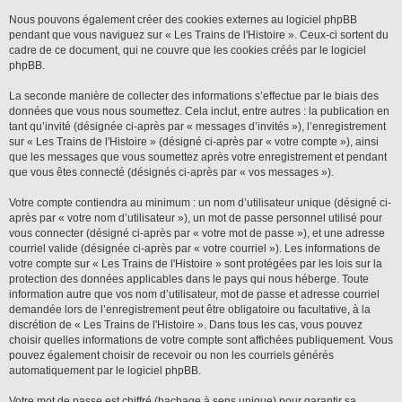
Nous pouvons également créer des cookies externes au logiciel phpBB
pendant que vous naviguez sur « Les Trains de l'Histoire ». Ceux-ci sortent du
cadre de ce document, qui ne couvre que les cookies créés par le logiciel
phpBB.
La seconde manière de collecter des informations s’effectue par le biais des
données que vous nous soumettez. Cela inclut, entre autres : la publication en
tant qu’invité (désignée ci-après par « messages d’invités »), l’enregistrement
sur « Les Trains de l'Histoire » (désigné ci-après par « votre compte »), ainsi
que les messages que vous soumettez après votre enregistrement et pendant
que vous êtes connecté (désignés ci-après par « vos messages »).
Votre compte contiendra au minimum : un nom d’utilisateur unique (désigné ci-
après par « votre nom d’utilisateur »), un mot de passe personnel utilisé pour
vous connecter (désigné ci-après par « votre mot de passe »), et une adresse
courriel valide (désignée ci-après par « votre courriel »). Les informations de
votre compte sur « Les Trains de l'Histoire » sont protégées par les lois sur la
protection des données applicables dans le pays qui nous héberge. Toute
information autre que vos nom d’utilisateur, mot de passe et adresse courriel
demandée lors de l’enregistrement peut être obligatoire ou facultative, à la
discrétion de « Les Trains de l'Histoire ». Dans tous les cas, vous pouvez
choisir quelles informations de votre compte sont affichées publiquement. Vous
pouvez également choisir de recevoir ou non les courriels générés
automatiquement par le logiciel phpBB.
Votre mot de passe est chiffré (hachage à sens unique) pour garantir sa