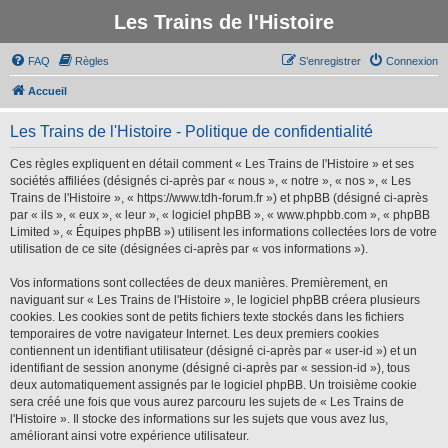
Les Trains de l'Histoire
FAQ
Règles
S’enregistrer
Connexion
Accueil
Les Trains de l'Histoire - Politique de confidentialité
Ces règles expliquent en détail comment « Les Trains de l'Histoire » et ses
sociétés affiliées (désignés ci-après par « nous », « notre », « nos », « Les
Trains de l'Histoire », « https://www.tdh-forum.fr ») et phpBB (désigné ci-après
par « ils », « eux », « leur », « logiciel phpBB », « www.phpbb.com », « phpBB
Limited », « Équipes phpBB ») utilisent les informations collectées lors de votre
utilisation de ce site (désignées ci-après par « vos informations »).
Vos informations sont collectées de deux manières. Premièrement, en
naviguant sur « Les Trains de l'Histoire », le logiciel phpBB créera plusieurs
cookies. Les cookies sont de petits fichiers texte stockés dans les fichiers
temporaires de votre navigateur Internet. Les deux premiers cookies
contiennent un identifiant utilisateur (désigné ci-après par « user-id ») et un
identifiant de session anonyme (désigné ci-après par « session-id »), tous
deux automatiquement assignés par le logiciel phpBB. Un troisième cookie
sera créé une fois que vous aurez parcouru les sujets de « Les Trains de
l'Histoire ». Il stocke des informations sur les sujets que vous avez lus,
améliorant ainsi votre expérience utilisateur.