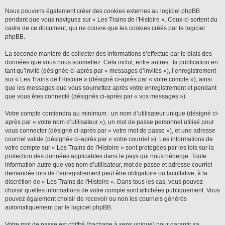
Nous pouvons également créer des cookies externes au logiciel phpBB
pendant que vous naviguez sur « Les Trains de l'Histoire ». Ceux-ci sortent du
cadre de ce document, qui ne couvre que les cookies créés par le logiciel
phpBB.
La seconde manière de collecter des informations s’effectue par le biais des
données que vous nous soumettez. Cela inclut, entre autres : la publication en
tant qu’invité (désignée ci-après par « messages d’invités »), l’enregistrement
sur « Les Trains de l'Histoire » (désigné ci-après par « votre compte »), ainsi
que les messages que vous soumettez après votre enregistrement et pendant
que vous êtes connecté (désignés ci-après par « vos messages »).
Votre compte contiendra au minimum : un nom d’utilisateur unique (désigné ci-
après par « votre nom d’utilisateur »), un mot de passe personnel utilisé pour
vous connecter (désigné ci-après par « votre mot de passe »), et une adresse
courriel valide (désignée ci-après par « votre courriel »). Les informations de
votre compte sur « Les Trains de l'Histoire » sont protégées par les lois sur la
protection des données applicables dans le pays qui nous héberge. Toute
information autre que vos nom d’utilisateur, mot de passe et adresse courriel
demandée lors de l’enregistrement peut être obligatoire ou facultative, à la
discrétion de « Les Trains de l'Histoire ». Dans tous les cas, vous pouvez
choisir quelles informations de votre compte sont affichées publiquement. Vous
pouvez également choisir de recevoir ou non les courriels générés
automatiquement par le logiciel phpBB.
Votre mot de passe est chiffré (hachage à sens unique) pour garantir sa