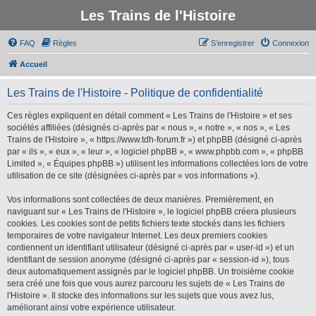
Les Trains de l'Histoire
FAQ
Règles
S’enregistrer
Connexion
Accueil
Les Trains de l'Histoire - Politique de confidentialité
Ces règles expliquent en détail comment « Les Trains de l'Histoire » et ses
sociétés affiliées (désignés ci-après par « nous », « notre », « nos », « Les
Trains de l'Histoire », « https://www.tdh-forum.fr ») et phpBB (désigné ci-après
par « ils », « eux », « leur », « logiciel phpBB », « www.phpbb.com », « phpBB
Limited », « Équipes phpBB ») utilisent les informations collectées lors de votre
utilisation de ce site (désignées ci-après par « vos informations »).
Vos informations sont collectées de deux manières. Premièrement, en
naviguant sur « Les Trains de l'Histoire », le logiciel phpBB créera plusieurs
cookies. Les cookies sont de petits fichiers texte stockés dans les fichiers
temporaires de votre navigateur Internet. Les deux premiers cookies
contiennent un identifiant utilisateur (désigné ci-après par « user-id ») et un
identifiant de session anonyme (désigné ci-après par « session-id »), tous
deux automatiquement assignés par le logiciel phpBB. Un troisième cookie
sera créé une fois que vous aurez parcouru les sujets de « Les Trains de
l'Histoire ». Il stocke des informations sur les sujets que vous avez lus,
améliorant ainsi votre expérience utilisateur.