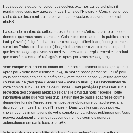
Nous pouvons également créer des cookies externes au logiciel phpBB
pendant que vous naviguez sur « Les Trains de l'Histoire ». Ceux-ci sortent du
cadre de ce document, qui ne couvre que les cookies créés par le logiciel
phpBB.
La seconde manière de collecter des informations s’effectue par le biais des
données que vous nous soumettez. Cela inclut, entre autres : la publication en
tant qu’invité (désignée ci-après par « messages d’invités »), l’enregistrement
sur « Les Trains de l'Histoire » (désigné ci-après par « votre compte »), ainsi
que les messages que vous soumettez après votre enregistrement et pendant
que vous êtes connecté (désignés ci-après par « vos messages »).
Votre compte contiendra au minimum : un nom d’utilisateur unique (désigné ci-
après par « votre nom d’utilisateur »), un mot de passe personnel utilisé pour
vous connecter (désigné ci-après par « votre mot de passe »), et une adresse
courriel valide (désignée ci-après par « votre courriel »). Les informations de
votre compte sur « Les Trains de l'Histoire » sont protégées par les lois sur la
protection des données applicables dans le pays qui nous héberge. Toute
information autre que vos nom d’utilisateur, mot de passe et adresse courriel
demandée lors de l’enregistrement peut être obligatoire ou facultative, à la
discrétion de « Les Trains de l'Histoire ». Dans tous les cas, vous pouvez
choisir quelles informations de votre compte sont affichées publiquement. Vous
pouvez également choisir de recevoir ou non les courriels générés
automatiquement par le logiciel phpBB.
Votre mot de passe est chiffré (hachage à sens unique) pour garantir sa