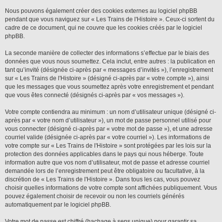
Nous pouvons également créer des cookies externes au logiciel phpBB
pendant que vous naviguez sur « Les Trains de l'Histoire ». Ceux-ci sortent du
cadre de ce document, qui ne couvre que les cookies créés par le logiciel
phpBB.
La seconde manière de collecter des informations s’effectue par le biais des
données que vous nous soumettez. Cela inclut, entre autres : la publication en
tant qu’invité (désignée ci-après par « messages d’invités »), l’enregistrement
sur « Les Trains de l'Histoire » (désigné ci-après par « votre compte »), ainsi
que les messages que vous soumettez après votre enregistrement et pendant
que vous êtes connecté (désignés ci-après par « vos messages »).
Votre compte contiendra au minimum : un nom d’utilisateur unique (désigné ci-
après par « votre nom d’utilisateur »), un mot de passe personnel utilisé pour
vous connecter (désigné ci-après par « votre mot de passe »), et une adresse
courriel valide (désignée ci-après par « votre courriel »). Les informations de
votre compte sur « Les Trains de l'Histoire » sont protégées par les lois sur la
protection des données applicables dans le pays qui nous héberge. Toute
information autre que vos nom d’utilisateur, mot de passe et adresse courriel
demandée lors de l’enregistrement peut être obligatoire ou facultative, à la
discrétion de « Les Trains de l'Histoire ». Dans tous les cas, vous pouvez
choisir quelles informations de votre compte sont affichées publiquement. Vous
pouvez également choisir de recevoir ou non les courriels générés
automatiquement par le logiciel phpBB.
Votre mot de passe est chiffré (hachage à sens unique) pour garantir sa