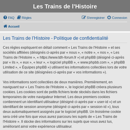
Les Trains de l'Histoire
FAQ
Règles
S’enregistrer
Connexion
Accueil
Les Trains de l'Histoire - Politique de confidentialité
Ces règles expliquent en détail comment « Les Trains de l'Histoire » et ses
sociétés affiliées (désignés ci-après par « nous », « notre », « nos », « Les
Trains de l'Histoire », « https://www.tdh-forum.fr ») et phpBB (désigné ci-après
par « ils », « eux », « leur », « logiciel phpBB », « www.phpbb.com », « phpBB
Limited », « Équipes phpBB ») utilisent les informations collectées lors de votre
utilisation de ce site (désignées ci-après par « vos informations »).
Vos informations sont collectées de deux manières. Premièrement, en
naviguant sur « Les Trains de l'Histoire », le logiciel phpBB créera plusieurs
cookies. Les cookies sont de petits fichiers texte stockés dans les fichiers
temporaires de votre navigateur Internet. Les deux premiers cookies
contiennent un identifiant utilisateur (désigné ci-après par « user-id ») et un
identifiant de session anonyme (désigné ci-après par « session-id »), tous
deux automatiquement assignés par le logiciel phpBB. Un troisième cookie
sera créé une fois que vous aurez parcouru les sujets de « Les Trains de
l'Histoire ». Il stocke des informations sur les sujets que vous avez lus,
améliorant ainsi votre expérience utilisateur.