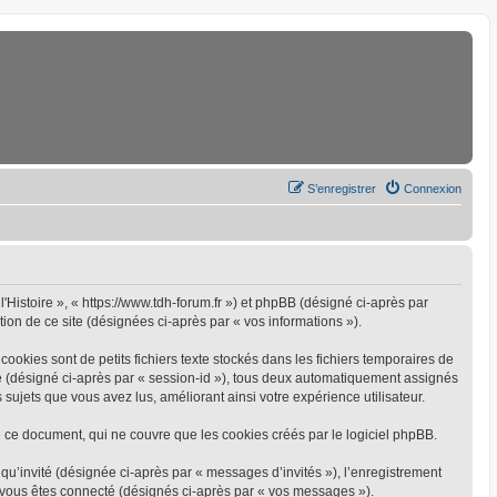
S’enregistrer
Connexion
l'Histoire », « https://www.tdh-forum.fr ») et phpBB (désigné ci-après par
tion de ce site (désignées ci-après par « vos informations »).
ookies sont de petits fichiers texte stockés dans les fichiers temporaires de
yme (désigné ci-après par « session-id »), tous deux automatiquement assignés
 sujets que vous avez lus, améliorant ainsi votre expérience utilisateur.
 ce document, qui ne couvre que les cookies créés par le logiciel phpBB.
 qu’invité (désignée ci-après par « messages d’invités »), l’enregistrement
e vous êtes connecté (désignés ci-après par « vos messages »).