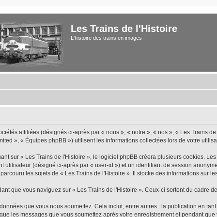
Les Trains de l'Histoire
L'histoire des trains en images
iétés affiliées (désignés ci-après par « nous », « notre », « nos », « Les Trains de 
ted », « Équipes phpBB ») utilisent les informations collectées lors de votre utilisa
 sur « Les Trains de l'Histoire », le logiciel phpBB créera plusieurs cookies. Les c
nt utilisateur (désigné ci-après par « user-id ») et un identifiant de session anon
rcouru les sujets de « Les Trains de l'Histoire ». Il stocke des informations sur les
 que vous naviguez sur « Les Trains de l'Histoire ». Ceux-ci sortent du cadre de
données que vous nous soumettez. Cela inclut, entre autres : la publication en tant
insi que les messages que vous soumettez après votre enregistrement et pendant qu