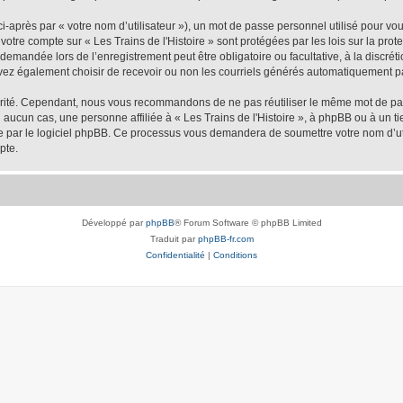
-après par « votre nom d’utilisateur »), un mot de passe personnel utilisé pour vo
e votre compte sur « Les Trains de l'Histoire » sont protégées par les lois sur la p
demandée lors de l’enregistrement peut être obligatoire ou facultative, à la discréti
vez également choisir de recevoir ou non les courriels générés automatiquement pa
urité. Cependant, nous vous recommandons de ne pas réutiliser le même mot de passe
 aucun cas, une personne affiliée à « Les Trains de l'Histoire », à phpBB ou à un ti
nie par le logiciel phpBB. Ce processus vous demandera de soumettre votre nom d’uti
pte.
Développé par
phpBB
® Forum Software © phpBB Limited
Traduit par
phpBB-fr.com
Confidentialité
|
Conditions