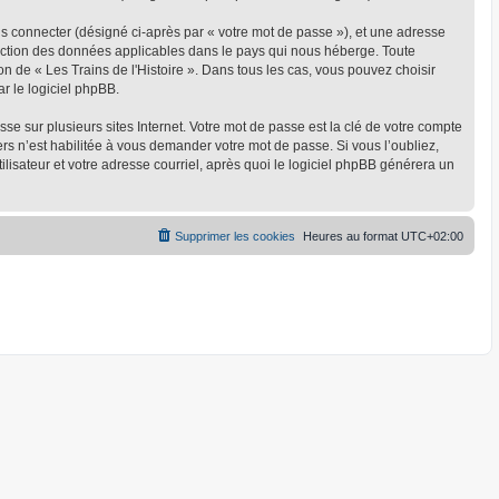
us connecter (désigné ci-après par « votre mot de passe »), et une adresse
rotection des données applicables dans le pays qui nous héberge. Toute
on de « Les Trains de l'Histoire ». Dans tous les cas, vous pouvez choisir
r le logiciel phpBB.
 sur plusieurs sites Internet. Votre mot de passe est la clé de votre compte
ers n’est habilitée à vous demander votre mot de passe. Si vous l’oubliez,
lisateur et votre adresse courriel, après quoi le logiciel phpBB générera un
Supprimer les cookies
Heures au format
UTC+02:00