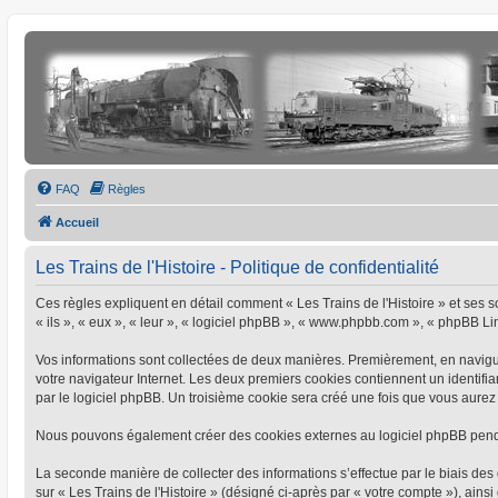
FAQ
Règles
Accueil
Les Trains de l'Histoire - Politique de confidentialité
Ces règles expliquent en détail comment « Les Trains de l'Histoire » et ses soc
« ils », « eux », « leur », « logiciel phpBB », « www.phpbb.com », « phpBB Limi
Vos informations sont collectées de deux manières. Premièrement, en naviguant
votre navigateur Internet. Les deux premiers cookies contiennent un identifia
par le logiciel phpBB. Un troisième cookie sera créé une fois que vous aurez pa
Nous pouvons également créer des cookies externes au logiciel phpBB pendant
La seconde manière de collecter des informations s’effectue par le biais des 
sur « Les Trains de l'Histoire » (désigné ci-après par « votre compte »), a