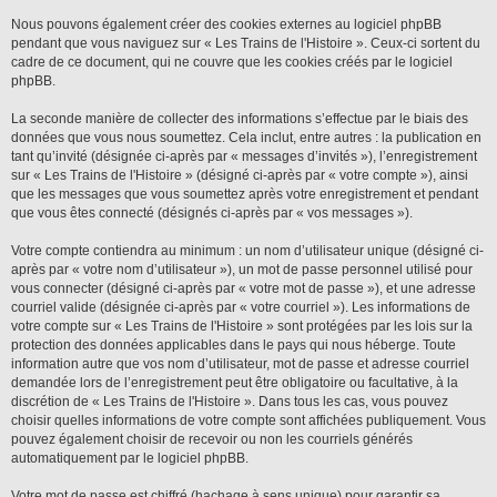
Nous pouvons également créer des cookies externes au logiciel phpBB
pendant que vous naviguez sur « Les Trains de l'Histoire ». Ceux-ci sortent du
cadre de ce document, qui ne couvre que les cookies créés par le logiciel
phpBB.
La seconde manière de collecter des informations s’effectue par le biais des
données que vous nous soumettez. Cela inclut, entre autres : la publication en
tant qu’invité (désignée ci-après par « messages d’invités »), l’enregistrement
sur « Les Trains de l'Histoire » (désigné ci-après par « votre compte »), ainsi
que les messages que vous soumettez après votre enregistrement et pendant
que vous êtes connecté (désignés ci-après par « vos messages »).
Votre compte contiendra au minimum : un nom d’utilisateur unique (désigné ci-
après par « votre nom d’utilisateur »), un mot de passe personnel utilisé pour
vous connecter (désigné ci-après par « votre mot de passe »), et une adresse
courriel valide (désignée ci-après par « votre courriel »). Les informations de
votre compte sur « Les Trains de l'Histoire » sont protégées par les lois sur la
protection des données applicables dans le pays qui nous héberge. Toute
information autre que vos nom d’utilisateur, mot de passe et adresse courriel
demandée lors de l’enregistrement peut être obligatoire ou facultative, à la
discrétion de « Les Trains de l'Histoire ». Dans tous les cas, vous pouvez
choisir quelles informations de votre compte sont affichées publiquement. Vous
pouvez également choisir de recevoir ou non les courriels générés
automatiquement par le logiciel phpBB.
Votre mot de passe est chiffré (hachage à sens unique) pour garantir sa