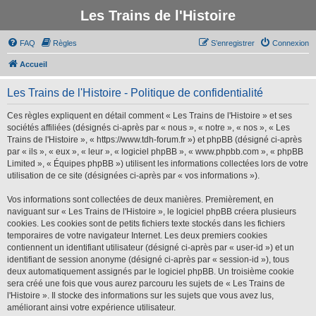
Les Trains de l'Histoire
FAQ
Règles
S’enregistrer
Connexion
Accueil
Les Trains de l'Histoire - Politique de confidentialité
Ces règles expliquent en détail comment « Les Trains de l'Histoire » et ses
sociétés affiliées (désignés ci-après par « nous », « notre », « nos », « Les
Trains de l'Histoire », « https://www.tdh-forum.fr ») et phpBB (désigné ci-après
par « ils », « eux », « leur », « logiciel phpBB », « www.phpbb.com », « phpBB
Limited », « Équipes phpBB ») utilisent les informations collectées lors de votre
utilisation de ce site (désignées ci-après par « vos informations »).
Vos informations sont collectées de deux manières. Premièrement, en
naviguant sur « Les Trains de l'Histoire », le logiciel phpBB créera plusieurs
cookies. Les cookies sont de petits fichiers texte stockés dans les fichiers
temporaires de votre navigateur Internet. Les deux premiers cookies
contiennent un identifiant utilisateur (désigné ci-après par « user-id ») et un
identifiant de session anonyme (désigné ci-après par « session-id »), tous
deux automatiquement assignés par le logiciel phpBB. Un troisième cookie
sera créé une fois que vous aurez parcouru les sujets de « Les Trains de
l'Histoire ». Il stocke des informations sur les sujets que vous avez lus,
améliorant ainsi votre expérience utilisateur.