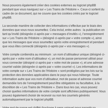
Nous pouvons également créer des cookies externes au logiciel phpBB
pendant que vous naviguez sur « Les Trains de l'Histoire ». Ceux-ci sortent du
cadre de ce document, qui ne couvre que les cookies créés par le logiciel
phpBB.
La seconde manière de collecter des informations s’effectue par le biais des
données que vous nous soumettez. Cela inclut, entre autres : la publication en
tant qu’invité (désignée ci-après par « messages d’invités »), l’enregistrement
sur « Les Trains de l'Histoire » (désigné ci-après par « votre compte »), ainsi
que les messages que vous soumettez après votre enregistrement et pendant
que vous êtes connecté (désignés ci-après par « vos messages »).
Votre compte contiendra au minimum : un nom d’utilisateur unique (désigné ci-
après par « votre nom d’utilisateur »), un mot de passe personnel utilisé pour
vous connecter (désigné ci-après par « votre mot de passe »), et une adresse
courriel valide (désignée ci-après par « votre courriel »). Les informations de
votre compte sur « Les Trains de l'Histoire » sont protégées par les lois sur la
protection des données applicables dans le pays qui nous héberge. Toute
information autre que vos nom d’utilisateur, mot de passe et adresse courriel
demandée lors de l’enregistrement peut être obligatoire ou facultative, à la
discrétion de « Les Trains de l'Histoire ». Dans tous les cas, vous pouvez
choisir quelles informations de votre compte sont affichées publiquement. Vous
pouvez également choisir de recevoir ou non les courriels générés
automatiquement par le logiciel phpBB.
Votre mot de passe est chiffré (hachage à sens unique) pour garantir sa