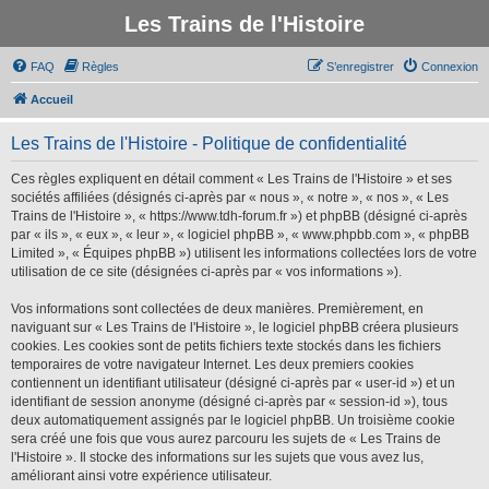
Les Trains de l'Histoire
FAQ
Règles
S’enregistrer
Connexion
Accueil
Les Trains de l'Histoire - Politique de confidentialité
Ces règles expliquent en détail comment « Les Trains de l'Histoire » et ses
sociétés affiliées (désignés ci-après par « nous », « notre », « nos », « Les
Trains de l'Histoire », « https://www.tdh-forum.fr ») et phpBB (désigné ci-après
par « ils », « eux », « leur », « logiciel phpBB », « www.phpbb.com », « phpBB
Limited », « Équipes phpBB ») utilisent les informations collectées lors de votre
utilisation de ce site (désignées ci-après par « vos informations »).
Vos informations sont collectées de deux manières. Premièrement, en
naviguant sur « Les Trains de l'Histoire », le logiciel phpBB créera plusieurs
cookies. Les cookies sont de petits fichiers texte stockés dans les fichiers
temporaires de votre navigateur Internet. Les deux premiers cookies
contiennent un identifiant utilisateur (désigné ci-après par « user-id ») et un
identifiant de session anonyme (désigné ci-après par « session-id »), tous
deux automatiquement assignés par le logiciel phpBB. Un troisième cookie
sera créé une fois que vous aurez parcouru les sujets de « Les Trains de
l'Histoire ». Il stocke des informations sur les sujets que vous avez lus,
améliorant ainsi votre expérience utilisateur.