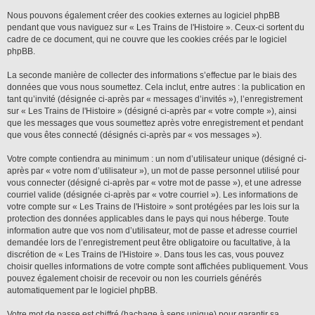
Nous pouvons également créer des cookies externes au logiciel phpBB
pendant que vous naviguez sur « Les Trains de l'Histoire ». Ceux-ci sortent du
cadre de ce document, qui ne couvre que les cookies créés par le logiciel
phpBB.
La seconde manière de collecter des informations s’effectue par le biais des
données que vous nous soumettez. Cela inclut, entre autres : la publication en
tant qu’invité (désignée ci-après par « messages d’invités »), l’enregistrement
sur « Les Trains de l'Histoire » (désigné ci-après par « votre compte »), ainsi
que les messages que vous soumettez après votre enregistrement et pendant
que vous êtes connecté (désignés ci-après par « vos messages »).
Votre compte contiendra au minimum : un nom d’utilisateur unique (désigné ci-
après par « votre nom d’utilisateur »), un mot de passe personnel utilisé pour
vous connecter (désigné ci-après par « votre mot de passe »), et une adresse
courriel valide (désignée ci-après par « votre courriel »). Les informations de
votre compte sur « Les Trains de l'Histoire » sont protégées par les lois sur la
protection des données applicables dans le pays qui nous héberge. Toute
information autre que vos nom d’utilisateur, mot de passe et adresse courriel
demandée lors de l’enregistrement peut être obligatoire ou facultative, à la
discrétion de « Les Trains de l'Histoire ». Dans tous les cas, vous pouvez
choisir quelles informations de votre compte sont affichées publiquement. Vous
pouvez également choisir de recevoir ou non les courriels générés
automatiquement par le logiciel phpBB.
Votre mot de passe est chiffré (hachage à sens unique) pour garantir sa