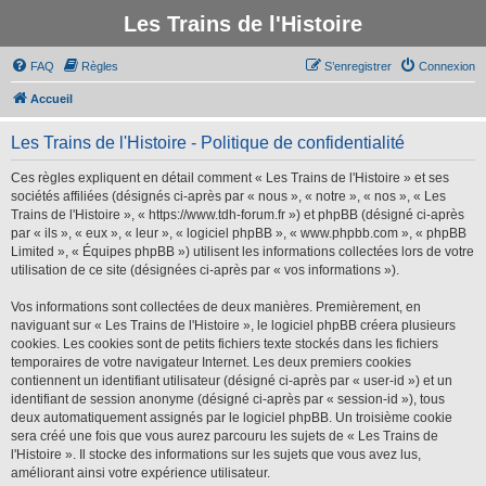
Les Trains de l'Histoire
FAQ
Règles
S’enregistrer
Connexion
Accueil
Les Trains de l'Histoire - Politique de confidentialité
Ces règles expliquent en détail comment « Les Trains de l'Histoire » et ses
sociétés affiliées (désignés ci-après par « nous », « notre », « nos », « Les
Trains de l'Histoire », « https://www.tdh-forum.fr ») et phpBB (désigné ci-après
par « ils », « eux », « leur », « logiciel phpBB », « www.phpbb.com », « phpBB
Limited », « Équipes phpBB ») utilisent les informations collectées lors de votre
utilisation de ce site (désignées ci-après par « vos informations »).
Vos informations sont collectées de deux manières. Premièrement, en
naviguant sur « Les Trains de l'Histoire », le logiciel phpBB créera plusieurs
cookies. Les cookies sont de petits fichiers texte stockés dans les fichiers
temporaires de votre navigateur Internet. Les deux premiers cookies
contiennent un identifiant utilisateur (désigné ci-après par « user-id ») et un
identifiant de session anonyme (désigné ci-après par « session-id »), tous
deux automatiquement assignés par le logiciel phpBB. Un troisième cookie
sera créé une fois que vous aurez parcouru les sujets de « Les Trains de
l'Histoire ». Il stocke des informations sur les sujets que vous avez lus,
améliorant ainsi votre expérience utilisateur.